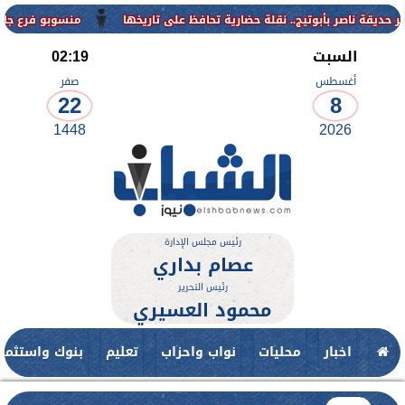
منسوبو فرع جامعة الأزهر للوج
السبت
02:19
أغسطس
صفر
22
8
1448
2026
رئيس مجلس الإدارة
عصام بداري
رئيس التحرير
محمود العسيري
اخبار
محليات
نواب واحزاب
تعليم
بنوك واستثمار