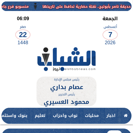
منسوبو فرع جامعة الأزهر للو
الجمعة
06:09
أغسطس
صفر
22
7
1448
2026
رئيس مجلس الإدارة
عصام بداري
رئيس التحرير
محمود العسيري
اخبار
محليات
نواب واحزاب
تعليم
بنوك واستثمار