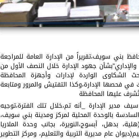
حافظ بني سويف،تقريراً من الإدارة العامة للمراجعة
 والإداري"بشأن جهود الإدارة خلال النصف الأول من
 الشكاوى الواردة لإدارات وأجهزة المحافظة
في فحصها الإدارة،وكذا التفتيش والمرور ومتابعة
تُشرف عليها المحافظة
ف مدير الإدارة _أنه تم،خلال تلك الفترة،توجيه
ة السادسة بالوحدة المحلية لمركز ومدينة بني سويف،
هلية، بدهل، أبسوج،النويرة، بجانب وحدة الملاريا
طاع التعليم(ديوان عام مديرية التربية والتعليم، ومركز التطوير