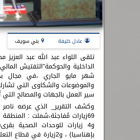
عادل خليفة
بني سويف
تلقى اللواء عبد الله عبد العزيز م
الداخلية والحوكمة"التفتيش المالي
شهر مايو الجاري ،في مجال بحث
والموضوعات والشكاوى التي تشارك 
سير العمل بالجهات والمصالح التي 
وكشف التقرير_ الذي عرضه ناصر سي
69زيارات مُفاجئة،شملت : المنطق
و4 زيارات للوحدات الصحية بقرى(
بإهناسيا) ، و2زيارة في ق