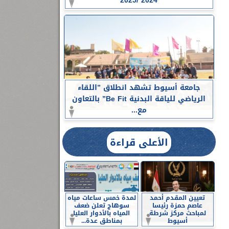
2024 /2025
جامعة أسيوط تشهد انطلاق ”اللقاء
الرياضي للياقة البدنية Be Fit” بالتعاون
مع...
الأعلى قراءة
تعيين المقدم أحمد
لمدة خمس ساعات مياه
عاصم حمزة رئيسا
سوهاج تعلن ضعف
لمباحث مركز شرطة
المياه بالأدوار العليا
أسيوط
بمناطق عدة...