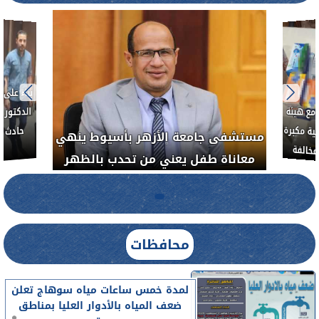
بناءً عل
الدكتور 
حادث أ
مع هيئة
ة مكبرة
مستشفى جامعة الأزهر بأسيوط ينهي
خالفة
معاناة طفل يعني من تحدب بالظهر
محافظات
لمدة خمس ساعات مياه سوهاج تعلن
ضعف المياه بالأدوار العليا بمناطق