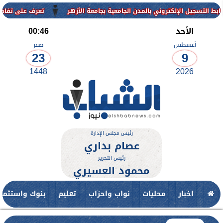
إلكتروني بالمدن الجامعية بجامعة الأزهر
تعرف على تفاصيل وشروط القب
الأحد
00:46
أغسطس
صفر
23
9
1448
2026
رئيس مجلس الإدارة
عصام بداري
رئيس التحرير
محمود العسيري
اخبار
محليات
نواب واحزاب
تعليم
بنوك واستثمار