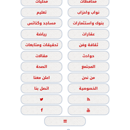
محافظات
محليات
نواب واحزاب
تعليم
بنوك واستثمارات
مساجد وكنائس
عقارات
رياضة
ثقافة وفن
تحقيقات ومتابعات
حوادث
مقالات
المجتمع
الصحة
من نحن
اعلن معنا
الخصوصية
اتصل بنا




