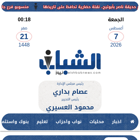
منسوبو فرع جامعة الأزهر للوجه القب
الجمعة
00:18
أغسطس
صفر
21
7
1448
2026
رئيس مجلس الإدارة
عصام بداري
رئيس التحرير
محمود العسيري
اخبار
محليات
نواب واحزاب
تعليم
بنوك واستثمار