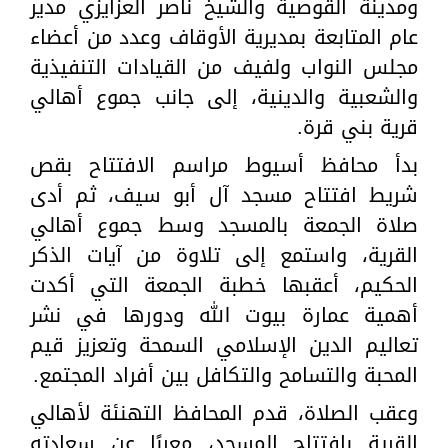
ومدينة القوصية والشيخ ناصر العزايزي مدير
عام المتابعة بمديرية الأوقاف وعدد من أعضاء
مجلس النواب ولفيف من القيادات التنفيذية
والشعبية والدينية، إلى جانب جموع أهالي
قرية بني قرة.
بدأ محافظ أسيوط مراسم الافتتاح بقص
شريط افتتاح مسجد آل أبو سيف، ثم أدى
صلاة الجمعة بالمسجد وسط جموع أهالي
القرية، واستمع إلى تلاوة من آيات الذكر
الحكيم، أعقبها خطبة الجمعة التي أكدت
أهمية عمارة بيوت الله ودورها في نشر
تعاليم الدين الإسلامي السمحة وتعزيز قيم
المحبة والتسامح والتكافل بين أفراد المجتمع.
وعقب الصلاة، قدم المحافظ التهنئة لأهالي
القرية بافتتاح المسجد، معربًا عن سعادته