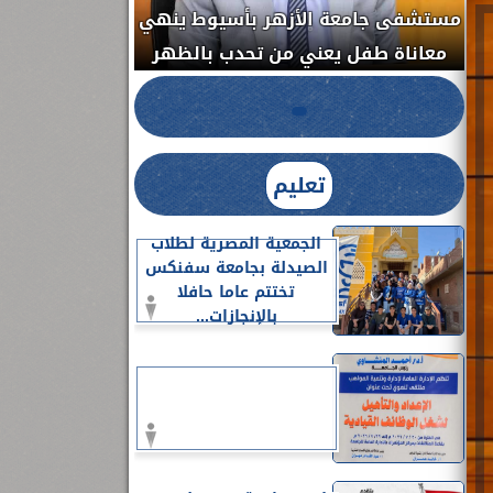
مستشفى جامعة ال
الدواء المصرية يشن حملة رقابية مكبرة
معاناة طفل يعني
لضبط المنشآت الطبية المخالفة.....
تعليم
الجمعية المصرية لطلاب
الصيدلة بجامعة سفنكس
تختتم عاما حافلا
بالإنجازات...