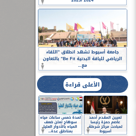
2024 /2025
جامعة أسيوط تشهد انطلاق ”اللقاء
الرياضي للياقة البدنية Be Fit” بالتعاون
مع...
الأعلى قراءة
تعيين المقدم أحمد
لمدة خمس ساعات مياه
عاصم حمزة رئيسا
سوهاج تعلن ضعف
لمباحث مركز شرطة
المياه بالأدوار العليا
أسيوط
بمناطق عدة...