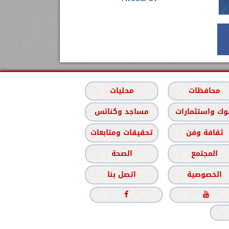
محافظات
محليات
وك واستثمارات
مساجد وكنائس
ثقافة وفن
تحقيقات ومتابعات
المجتمع
الصحة
الخصوصية
اتصل بنا

