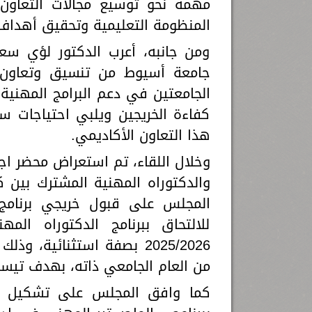
مهمة نحو توسيع مجالات التعاون 
المنظومة التعليمية وتحقيق أهداف ا
ومن جانبه، أعرب الدكتور لؤي سع
جامعة أسيوط من تنسيق وتعاون م
الجامعتين في دعم البرامج المهنية 
كفاءة الخريجين ويلبي احتياجات 
هذا التعاون الأكاديمي.
وخلال اللقاء، تم استعراض محضر اج
والدكتوراه المهنية المشترك بين 
المجلس على قبول خريجي برنامج 
للالتحاق ببرنامج الدكتوراه ال
2025/2026 بصفة استثنائية، 
من العام الجامعي ذاته، بهدف تيسير
كما وافق المجلس على تشكيل لجا