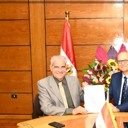
رئيس جامعة بني سويف نجاحاً طبياً
والحنجرة ينجح في استئصال ورم خبيث
جديد بمستشفيات الجامعة
...
من...