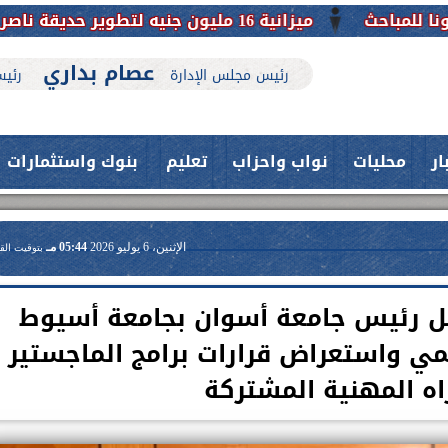
يقة ناصر بأبوتيج.. نقلة حضارية تحافظ على تاريخها
عصام بداري
رئيس مجلس الإدارة
رئيس
ار
محليات
نواب واحزاب
تعليم
بنوك واستثمارات
الإثنين، 6 يوليو 2026
05:44 مـ
بتوقيت الق
ل رئيس جامعة أسوان بجامعة أسيوط
يمي واستعراض قرارات برامج الماجستير
اه المهنية المشتركة
حدث بمستشفيات جامعة اسيوط....
اعلن الدكتور طارق على ، القائم بأعمال
فريق طبي بقسم الأنف والأذن