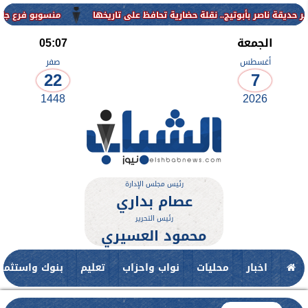
منسوبو فرع جامعة الأزهر ل
الجمعة
05:07
أغسطس
صفر
22
7
1448
2026
رئيس مجلس الإدارة
عصام بداري
رئيس التحرير
محمود العسيري
اخبار
محليات
نواب واحزاب
تعليم
بنوك واستثمار