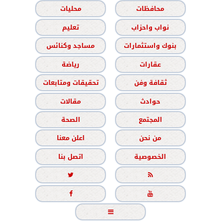
محافظات
محليات
نواب واحزاب
تعليم
بنوك واستثمارات
مساجد وكنائس
عقارات
رياضة
ثقافة وفن
تحقيقات ومتابعات
حوادث
مقالات
المجتمع
الصحة
من نحن
اعلن معنا
الخصوصية
اتصل بنا




