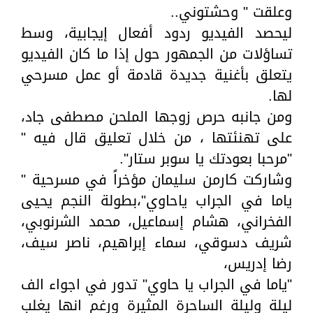
وعلقت " وحشتوني..
ليحصد الفيديو ردود أفعال إيجابية، وسط
تساؤلات من الجمهور حول إذا ما كان الفيديو
يتعلق بأغنية جديدة قادمة أو عمل مسرحي
لها.
ومن جانبه حرص زوجها الملحن مصطفى جاد،
على تهنئتها ، من خلال تعليق قال فيه "
"مرحبا بعودتك يا سوبر ستار".
وشاركت كارمن سليمان مؤخراً في مسرحية "
ياما في الجراب ياحاوي"،بطولة النجم يحيى
الفخراني، هشام إسماعيل، محمد الشرنوبي،
شريف دسوقي، سماء إبراهيم، ناصر سيف،
رضا إدريس،
"ياما في الجراب يا حاوي" تدور في اجواء الف
ليلة وليلة الساحرة المثيرة ورغم انها يغلب