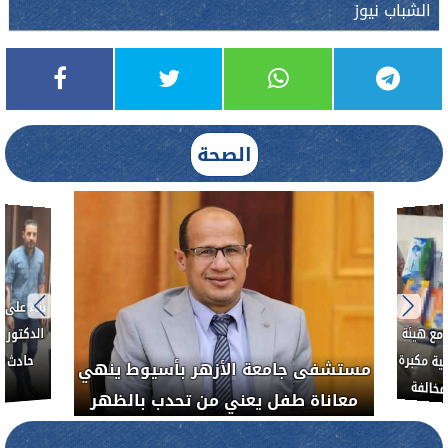
الشباب نيوز
الصحة
بناءً عل
الدكتور 
حادث أ
مع هيئة
ة مكبرة
مستشفى جامعة الأزهر بأسيوط ينهي
خالفة
معاناة طفل يعني من تحدب بالظهر