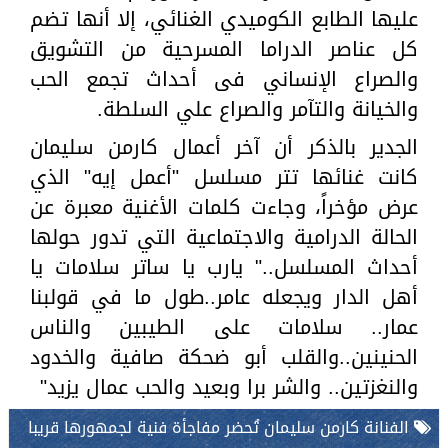
عليها الطابع الكوميدي الغنائي، إلا أنها تضم
كل عناصر الدراما المسرحية من التشويق
والصراع الإنساني فى أحداث تجمع الحب
والخيانة والتآمر والصراع علي السلطة.
الجدير بالذكر أن آخر أعمال كارمن سليمان
كانت غنائها تتر مسلسل "أعمل إيه" الذي
عرض مؤخراً، وجاءت كلمات الأغنية معبرة عن
الحالة الدرامية والاجتماعية التي تدور حولها
أحداث المسلسل.." يارب يا ساتر سلامات يا
أهل الدار ويجعله عامر..طول ما في قولبنا
عمار.. سلامات على الطيبين والناس
الحنينين..والقلب أبو ضحكة صافية والخدود
والنغزتين.. والشر برا وبعيد والحب عمال يزيد"
الفنانة كارمن سليمان تُحضر مفاجأة فنية لجمهورها قريبا