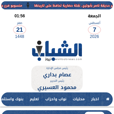
منسوبو فرع جامعة الأزهر للوجه القبل
الجمعة
01:56
أغسطس
صفر
21
7
1448
2026
رئيس مجلس الإدارة
عصام بداري
رئيس التحرير
محمود العسيري
اخبار
محليات
نواب واحزاب
تعليم
بنوك واستثمار