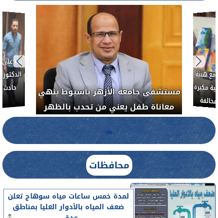
ط....
لأذن
العلاج الحر بمنفلوط بالتعاون مع هيئة
مستشفى 
رم خبيث
الدواء المصرية يشن حملة رقابية مكبرة
معاناة 
لضبط المنشآت الطبية المخالفة.....
محافظات
لمدة خمس ساعات مياه سوهاج تعلن
ضعف المياه بالأدوار العليا بمناطق
عدة...