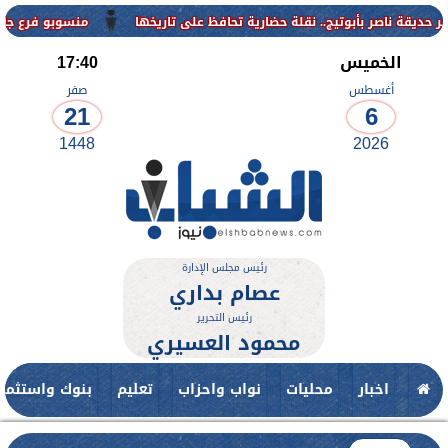
منسوبو فرع جامعة الأزهر لل
الخميس
17:40
أغسطس
صفر
21
6
1448
2026
رئيس مجلس الإدارة
عصام بداري
رئيس التحرير
محمود العسيري
اخبار
محليات
نواب واحزاب
تعليم
بنوك واستثمار