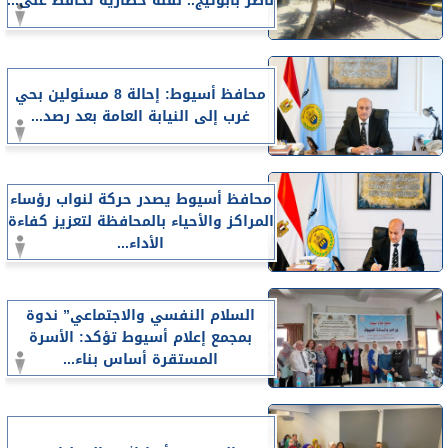
ناصر بأبوتيج.. نقلة حضارية تحافظ على...
محافظ أسيوط: إحالة 8 مسئولين بحي
غرب إلى النيابة العامة بعد رصد...
محافظ أسيوط يصدر حركة لنواب رؤساء
المراكز والأحياء بالمحافظة لتعزيز كفاءة
الأداء...
السلام النفسي والاجتماعي” ندوة
بمجمع إعلام أسيوط تؤكد: الأسرة
المستقرة أساس بناء...