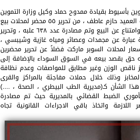
وين بأسيوط بقيادة ممدوح حماد وكيل وزارة التموين
وبالتعاون مع مباحث التموين برئاسة العميد حازم عاطف ، من تحرير ٥٥ محضر لمحلات بيع
السجائر ما بين بيع بأزيد من السعر وامتناع عن البيع وتم مصادرة عدد ٦٣٨ علبه ، وتحرير
ية عبارة عن مجمدات وعصائر ومياه غازية وشيبسي ،
ن الأسعار لمحلات السوبر ماركت فضلاً عن تحرير محضرين
 حق بقصد بيعه في السوق السوداء بالإضافة إلى
إنتاج خبز ناقص الوزن وغير مطابق للمواصفات وعدم نظافة
خابز وذلك خلال حملات مفاجئة بالمراكز والقرى
ا الشأن كـ(مديرية الطب البيطري ، الصحة ، ....)
مأموري الضبط القضائي بالمديرية حيث تم مصادرة
 اللازمة واتخاذ باقي الاجراءات القانونية تجاه