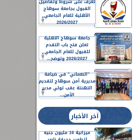
تعرف على شروط وتفاصيل
القبول بجامعة سوهاج
الأهلية للعام الجامعي
2026/2027
جامعة سوهاج الأهلية
تعلن فتح باب التقدم
للقبول للعام الجامعي
2026/2027 وتوضح...
”النعماني” في ضيافة
مديرية أمن سوهاج لتقديم
التهنئة عقب تولي مدير
الأمن...
آخر الأخبار
ميزانية 16 مليون جنيه
لتطوير حديقة ناصر