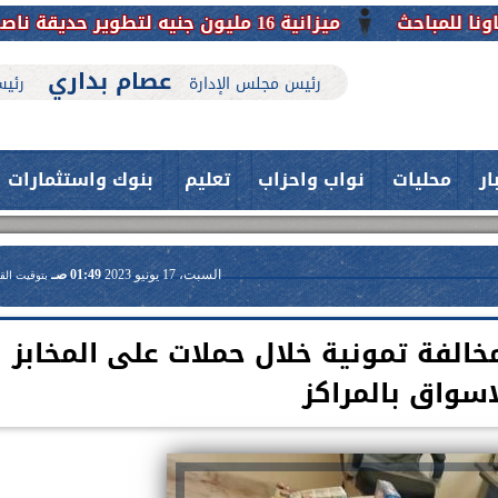
عصام بداري
رئيس مجلس الإدارة
رئيس
ار
محليات
نواب واحزاب
تعليم
بنوك واستثمارات
السبت، 17 يونيو 2023
01:49 صـ
بتوقيت الق
احث التموين تحرير 116 مخالفة تمونية خلال حملات على المخابز
اسواق بالمراكز
حدث بمستشفيات جامعة اسيوط....
اعلن الدكتور طارق على ، القائم بأعمال
فريق طبي بقسم الأنف والأذن