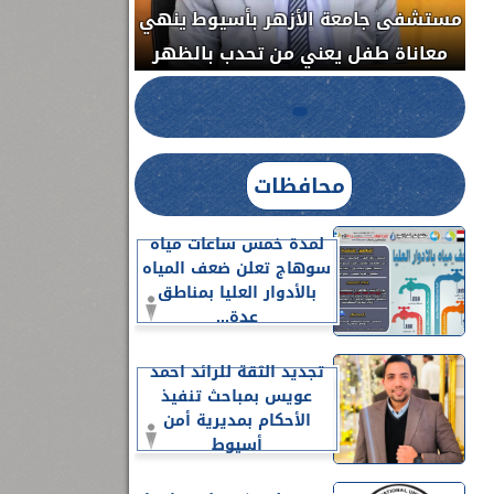
مستشفى جامعة ا
الدواء المصرية يشن حملة رقابية مكبرة
معاناة طفل يعن
لضبط المنشآت الطبية المخالفة.....
محافظات
لمدة خمس ساعات مياه
سوهاج تعلن ضعف المياه
بالأدوار العليا بمناطق
عدة...
تجديد الثقة للرائد احمد
عويس بمباحث تنفيذ
الأحكام بمديرية أمن
أسيوط