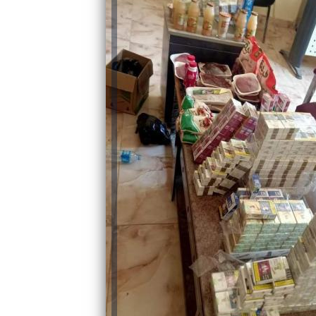
رئيس جامعة بني سويف نجاحاً طبياً
والحنجرة ينجح في استئصال ورم خبيث
جديد بمستشفيات الجامعة
...
من...