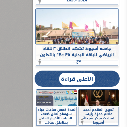
2024 /2025
جامعة أسيوط تشهد انطلاق ”اللقاء
الرياضي للياقة البدنية Be Fit” بالتعاون
مع...
الأعلى قراءة
تعيين المقدم أحمد
لمدة خمس ساعات مياه
عاصم حمزة رئيسا
سوهاج تعلن ضعف
لمباحث مركز شرطة
المياه بالأدوار العليا
أسيوط
بمناطق عدة...