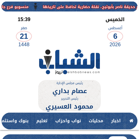
منسوبو فرع جامعة الأزهر للوجه القبل
الخميس
15:39
أغسطس
صفر
21
6
1448
2026
رئيس مجلس الإدارة
عصام بداري
رئيس التحرير
محمود العسيري
اخبار
محليات
نواب واحزاب
تعليم
بنوك واستثمار