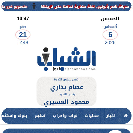
منسوبو فرع جامعة الأزهر للوجه ال
الخميس
10:47
أغسطس
صفر
21
6
1448
2026
رئيس مجلس الإدارة
عصام بداري
رئيس التحرير
محمود العسيري
اخبار
محليات
نواب واحزاب
تعليم
بنوك واستثمار