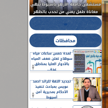
مستشفى جامعة الأزهر بأسيوط ينهي
الج
معاناة طفل يعني من تحدب بالظهر
محافظات
لمدة خمس ساعات مياه
سوهاج تعلن ضعف المياه
بالأدوار العليا بمناطق
عدة...
تجديد الثقة للرائد احمد
عويس بمباحث تنفيذ
الأحكام بمديرية أمن
أسيوط