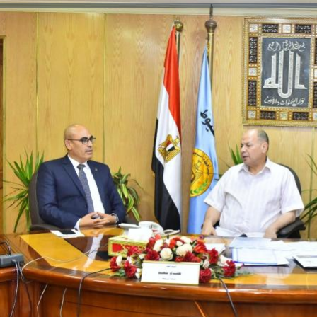
والحنجرة ينجح في استئصال ورم خبيث
الدواء المصرية يشن حملة رقابية مكبرة
لضبط المنشآت الطبية المخالفة
من...
.....