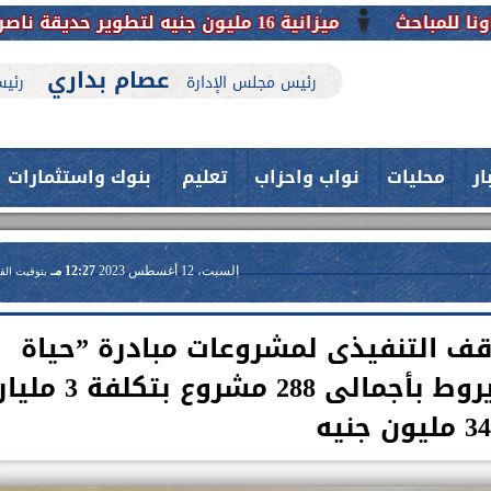
ميزانية 16 مليون جنيه لتطوير حديقة ناصر بأبوتيج.. نقلة حضارية تحافظ على تاريخها
عصام بداري
رئيس مجلس الإدارة
رئيس
ار
محليات
نواب واحزاب
تعليم
بنوك واستثمارات
السبت، 12 أغسطس 2023
12:27 مـ
بتوقيت الق
قف التنفيذى لمشروعات مبادرة ”حياة
كريمة” بمركزى منفلوط وديروط بأجمالى 288 مشروع بتكلفة 3 مل
حدث بمستشفيات جامعة اسيوط....
فريق طبي بقسم الأنف والأذن
العلاج الحر بمنفلوط بالتعاون مع هيئة