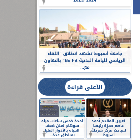
2024 /2025
جامعة أسيوط تشهد انطلاق ”اللقاء
الرياضي للياقة البدنية Be Fit” بالتعاون
مع...
الأعلى قراءة
تعيين المقدم أحمد
لمدة خمس ساعات مياه
عاصم حمزة رئيسا
سوهاج تعلن ضعف
لمباحث مركز شرطة
المياه بالأدوار العليا
أسيوط
بمناطق عدة...