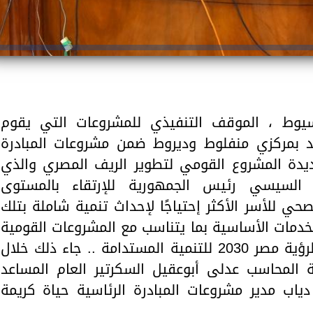
يوط ، الموقف التنفيذي للمشروعات التي يقوم
يد بمركزي منفلوط وديروط ضمن مشروعات المبادرة
جديدة المشروع القومي لتطوير الريف المصري والذي
 السيسي رئيس الجمهورية للإرتقاء بالمستوى
حي للأسر الأكثر إحتياجًا لإحداث تنمية شاملة بتلك
خدمات الأساسية بما يتناسب مع المشروعات القومية
التي تنفذها الدولة المصرية وفقًا لرؤية مصر 2030 للتنمية المستدامة .. جاء ذلك خلال
ة المحاسب عدلى أبوعقيل السكرتير العام المساعد
اب مدير مشروعات المبادرة الرئاسية حياة كريمة