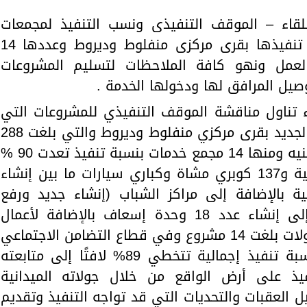
قاء – الموقف التنفيذى ونسب التنفيذ لمجمعات
خدمات المواطنين التى تم ويجرى تنفيذها بقرى مركزى منفلوط وديروط وعددها 14
عمل ونهو كافة الملاحظات لتسليم المشروعات
صيل المرافق لها ودخولها الخدمة .
 تناول مناقشة الموقف التنفيذي للمشروعات التي
يقوم بتنفيذها جهاز تعمير الوادي الجديد بقرى مركزي منفلوط وديروط والتي بلغت 288
مشروع بتكلفة 3 مليار و34 مليون جنيه ومنها 14 مجمع خدمات بنسبة تنفيذ تعدت 90 %
و14 مجمع زراعي و2 مجمعات سكنية و137 كوبري مشاة وكباري سيارات ما بين إنشاء
ءة و40 وحدة صحية بالإضافة إلى مراكز الشباب (إنشاء جديد ورفع
كفاءة) 34 مركز شباب بالإضافة إلى إنشاء عدد 18 وحدة إسعاف بالإضافة لأعمال
الكهرباء مابين أعمدة وأكشاك ومحولات بلغت 14 مشروع وفي قطاع التضامن الاجتماعي
بلغت 15 مشروع جاري تنفيذها بنسبة تنفيذ إجمالية تتخطي 89% لافتًا إلى متابعته
نفيذ على أرض الواقع من خلال جولاته الميدانية
ل العقبات والتحديات التي قد تواجه التنفيذ وتقديم