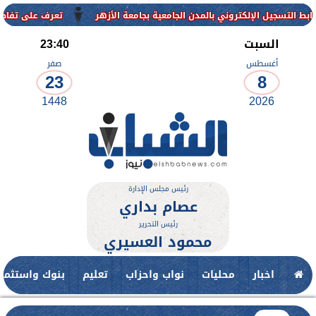
لإلكتروني بالمدن الجامعية بجامعة الأزهر
تعرف على تفاصيل وشروط الق
السبت
23:40
أغسطس
صفر
23
8
1448
2026
رئيس مجلس الإدارة
عصام بداري
رئيس التحرير
محمود العسيري
اخبار
محليات
نواب واحزاب
تعليم
بنوك واستثمار