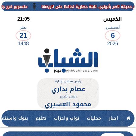
منسوبو فرع جامعة الأزهر للوجه القبلي
الخميس
21:05
أغسطس
صفر
21
6
1448
2026
رئيس مجلس الإدارة
عصام بداري
رئيس التحرير
محمود العسيري
اخبار
محليات
نواب واحزاب
تعليم
بنوك واستثمار