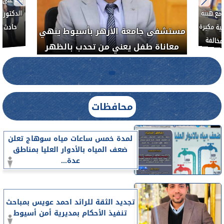
ط....
لأذن
العلاج الحر بمنفلوط بالتعاون مع هيئة
مستشفى 
رم خبيث
الدواء المصرية يشن حملة رقابية مكبرة
معاناة 
لضبط المنشآت الطبية المخالفة.....
محافظات
لمدة خمس ساعات مياه سوهاج تعلن
ضعف المياه بالأدوار العليا بمناطق
عدة...
تجديد الثقة للرائد احمد عويس بمباحث
تنفيذ الأحكام بمديرية أمن أسيوط