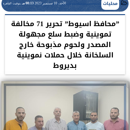
محليات
الأحد، 10 سبتمبر 2023
08:13 مـ
بتوقيت القاهرة
”محافظ اسيوط” تحرير 71 مخالفة
تموينية وضبط سلع مجهولة
المصدر ولحوم مذبوحة خارج
السلخانة خلال حملات نموينية
بديروط