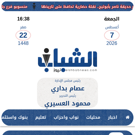
منسوبو فرع جامعة الأزهر للوجه ال
الجمعة
16:38
أغسطس
صفر
22
7
1448
2026
رئيس مجلس الإدارة
عصام بداري
رئيس التحرير
محمود العسيري
اخبار
محليات
نواب واحزاب
تعليم
بنوك واستثمار