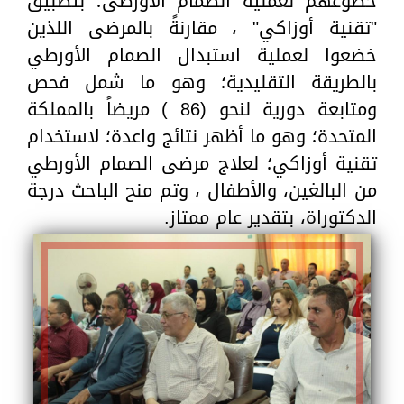
خضوعهم لعملية الصمام الأورطى؛ بتطبيق
"تقنية أوزاكي" ، مقارنةً بالمرضى اللذين
خضعوا لعملية استبدال الصمام الأورطي
بالطريقة التقليدية؛ وهو ما شمل فحص
ومتابعة دورية لنحو (86 ) مريضاً بالمملكة
المتحدة؛ وهو ما أظهر نتائج واعدة؛ لاستخدام
تقنية أوزاكي؛ لعلاج مرضى الصمام الأورطي
من البالغين، والأطفال ، وتم منح الباحث درجة
الدكتوراة، بتقدير عام ممتاز.