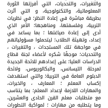
والتغيرات، والتحديات، التي أفرزتها الثورة
المعلوماتية، والتكنولوجية، و التي أثرت
بطريقة مباشرة في إعادة النظر؛ في نظريات
التربية، وفلسفتها، ومناهجها؛ الأمر الذي
أدى إلى إعادة صياغتها ؛ بما يساعد في
إعداد، وتهيئة الطلاب؛ ليتحملوا مسؤولياتهم
في مواجهة تلك المستجدات ، والتغيرات ،
والتحديات؛ موجهًا شكره لأعضاء لجنة قطاع
الدراسات العليا؛ على إعدادهم للائحة الجديدة
لمرحلة الليسانس، والبكالوريوس، ولائحة
الدبلوم العامة في التربية؛ والتي استهدفت
إكساب المعلم ؛ المعارف ، والخبرات،
والمهارات اللازمة لإعداد المعلم؛ بما يتناسب
مع متطلبات معلم القرن الحادى والعشرين،
وما يتطلبه من مهارات ؛ لمواكبة التطورات