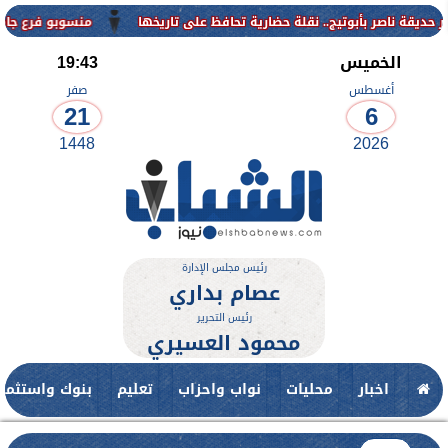
منسوبو فرع جامعة الأزهر للوجه القبل
الخميس
19:43
أغسطس
صفر
21
6
1448
2026
رئيس مجلس الإدارة
عصام بداري
رئيس التحرير
محمود العسيري
اخبار
محليات
نواب واحزاب
تعليم
بنوك واستثمار