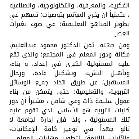
الفكرية، والمعرفية، والتكنولوجية، والصناعية
، متمنياً أن يخرج المؤتمر بتوصيات؛ تسهم في
تطوير المناهج التعليمية؛ في ضوء تغيرات
العصر.
ومن جهته، ثمن الدكتور محمود عبدالعليم،
مكانة ودور المعلم في المجتمع؛ والذي تقع
عليه المسئولية الكبرى في إعداد، و بناء،
وتأهيل النشء، وتشكيل قادة، ورجال
المستقبل؛ عن طريق اتخاذ جميع الوسائل
التربوية، والتعليمية؛ حتى يتمكن من بناء
عقول سليمة ذات وعي شامل ، مشيراً أن دور
كليات التربية هو الأساس الذي تقوم عليه
تلك المسئولية ، ولذا فإن إدارة الجامعة لا
تألو جهداً في توفير كافة الإمكانيات،
والآليات اللازمة؛ لتطوير مهارات المعلم ،