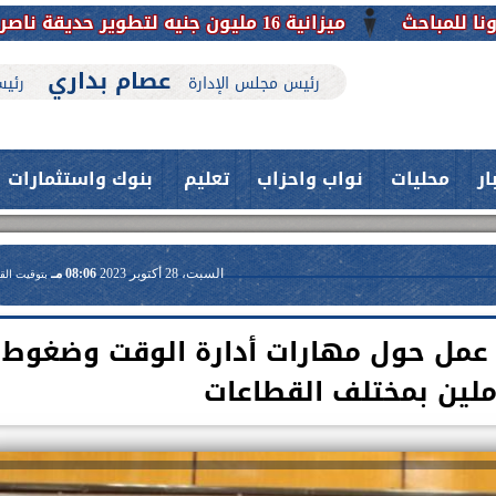
حديقة ناصر بأبوتيج.. نقلة حضارية تحافظ على تاريخها
عصام بداري
رئيس مجلس الإدارة
رئيس
ار
محليات
نواب واحزاب
تعليم
بنوك واستثمارات
السبت، 28 أكتوبر 2023
08:06 مـ
بتوقيت الق
عمل حول مهارات أدارة الوقت وضغوط
ملين بمختلف القطاعات
حدث بمستشفيات جامعة اسيوط....
اعلن الدكتور طارق على ، القائم بأعمال
فريق طبي بقسم الأنف والأذن