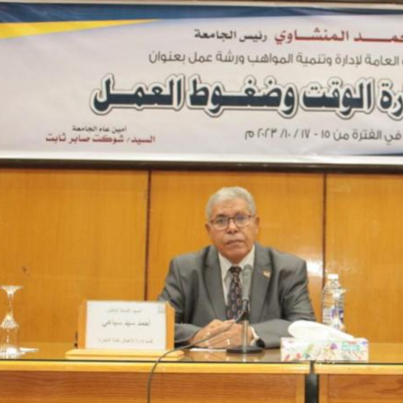
رئيس جامعة بني سويف نجاحاً طبياً
والحنجرة ينجح في استئصال ورم خبيث
جديد بمستشفيات الجامعة
...
من...