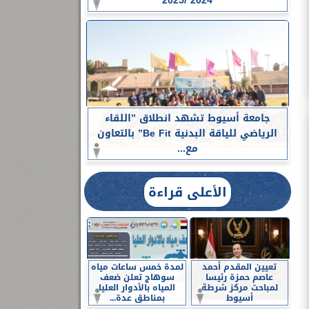
2024 /2025
جامعة أسيوط تشهد انطلاق ”اللقاء
الرياضي للياقة البدنية Be Fit” بالتعاون
مع...
الأعلى قراءة
تعيين المقدم أحمد
لمدة خمس ساعات مياه
عاصم حمزة رئيسا
سوهاج تعلن ضعف
لمباحث مركز شرطة
المياه بالأدوار العليا
أسيوط
بمناطق عدة...