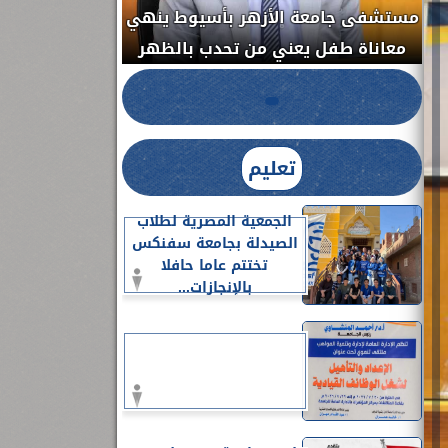
مستشفى جامعة ا
الدواء المصرية يشن حملة رقابية مكبرة
معاناة طفل يعن
لضبط المنشآت الطبية المخالفة.....
تعليم
الجمعية المصرية لطلاب
الصيدلة بجامعة سفنكس
تختتم عاما حافلا
بالإنجازات...