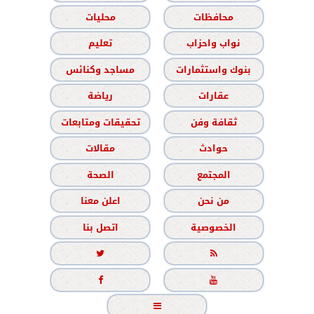
محافظات
محليات
نواب واحزاب
تعليم
بنوك واستثمارات
مساجد وكنائس
عقارات
رياضة
ثقافة وفن
تحقيقات ومتابعات
حوادث
مقالات
المجتمع
الصحة
من نحن
اعلن معنا
الخصوصية
اتصل بنا




