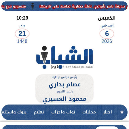
منسوبو فرع جامعة الأزهر للوجه ال
الخميس
10:29
أغسطس
صفر
21
6
1448
2026
رئيس مجلس الإدارة
عصام بداري
رئيس التحرير
محمود العسيري
اخبار
محليات
نواب واحزاب
تعليم
بنوك واستثمار