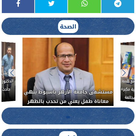
الصحة
بناءً عل
الدكتور 
حادث أ
مع هيئة
ة مكبرة
مستشفى جامعة الأزهر بأسيوط ينهي
خالفة
معاناة طفل يعني من تحدب بالظهر