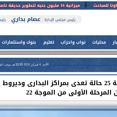
يقة ناصر بأبوتيج.. نقلة حضارية تحافظ على تاريخها
عصام بداري
رئيس مجلس الإدارة
رئيس
ار
محليات
نواب واحزاب
تعليم
بنوك واستثمارات
الأحد، 4 فبراير 2024
12:35 مـ
بتوقيت الق
”محافظ أسيوط” يعلن إزالة 25 حالة تعدى بمراكز البدارى وديروط
مرحلة الأولى من الموجة 22
حدث بمستشفيات جامعة اسيوط....
اعلن الدكتور طارق على ، القائم بأعمال
فريق طبي بقسم الأنف والأذن