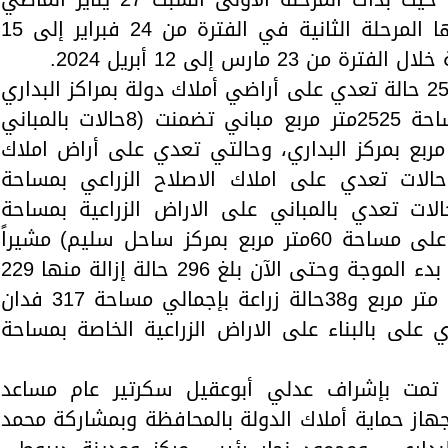
وتستمر حتى 16 فبراير الجاري تليها المرحلة الثانية في الفترة من 24 فبراير إلى 15
2 مارس إلى 12 أبريل 2024.
وأضاف محافظ أسيوط إنه تم إزالة 25 حالة تعدي على أراضي أملاك دولة بمراكز البداري
وديروط وساحل سليم بإجمالي مساحة 2525متر مربع مباني تضمنت (8حالات بالمباني
ض زراعية بمساحة 1065متر مربع بمركز البداري، وحالتي تعدي على أراض املاك
دولة بمساحة 680متر مربع و5 حالات تعدي على املاك الاصلاح الزراعي بمساحة
12متر مربع بمركز ديروط ، و8حالات تعدي بالمباني على الاراض الزراعية بمساحة
1400متر مربع وحالتي إزالة فورية على مساحة 60متر مربع بمركز ساحل سليم) مشيراً
إلى وصول إجمالي ما تم إزالته منذ بدء الموجة وحتى الآن بلغ 296 حالة إزالة منها 229
حالة مباني بإجمالي مساحة 20636 متر مربع و38حالة زراعة بإجمالي مساحة 317 فدان
اً عن 29 حالة تعدي على بالبناء على الاراض الزراعية الخاصة بمساحة
 تمت بإشراف عدلي أبوعقيل سكرتير عام مساعد
از حماية أملاك الدولة بالمحافظة وبمشاركة محمد