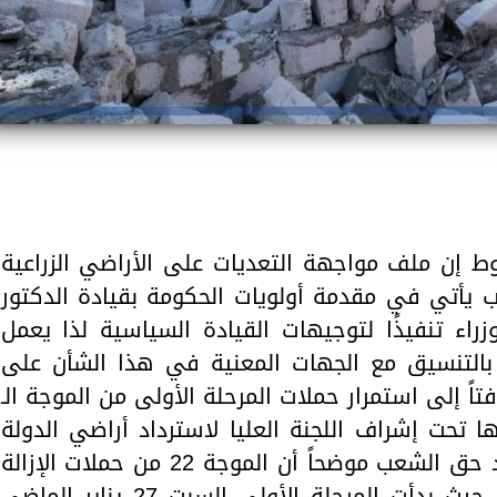
 إن ملف مواجهة التعديات على الأراضي الزراعية
 يأتي في مقدمة أولويات الحكومة بقيادة الدكتور
 تنفيذًا لتوجيهات القيادة السياسية لذا يعمل
ً بالتنسيق مع الجهات المعنية في هذا الشأن على
تاً إلى استمرار حملات المرحلة الأولى من الموجة الـ
ذها تحت إشراف اللجنة العليا لاسترداد أراضي الدولة
للحفاظ على حقوق الدولة واسترداد حق الشعب موضحاً أن الموجة 22 من حملات الإزالة
يتم تنفيذها على 3 مراحل متتالية حيث بدأت المرحلة الأولى السبت 27 يناير الماضي