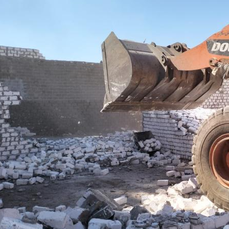
رئيس جامعة بني سويف نجاحاً طبياً
والحنجرة ينجح في استئصال ورم خبيث
جديد بمستشفيات الجامعة
...
من...