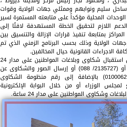
داري ، ومحمود نجار رئيس مركز ومدينة ديروط ،
ساحل سليم ونوابهم وممثلي جهات الولاية وقوات
لوحدات المحلية مؤكداً على متابعته المستمرة لسير
لدعم اللازم لتحقيق الخطة المستهدفة لافتًا إلى
مراكز بمتابعة تنفيذ قرارات الإزالة والتنسيق بين
وجهات الولاية وذلك بحسب البرنامج الزمني الذي تم
افة الاجراءات القانونية حيال المخالفين.
كان اللواء عصام سعد قد أعلن عن استقبال شكاوى وبلاغات المواطنين على مدار 24
ساعة على أرقام (2135858/ 088) أو (2135727/ 088) أو إرسال الصور والشكاوى عن
طريق برنامج تليجرام رقم (01000623873) بالإضافة إلى رقم منظومة الشكاوى
لموحدة (16528) التابع لمجلس الوزراء أو من خلال البوابة الإلكترونية