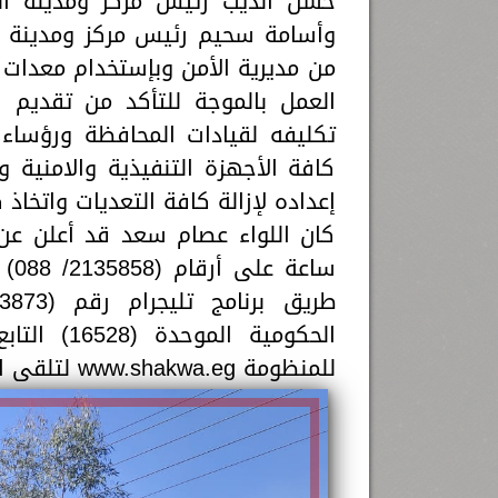
حسن الديب رئيس مركز ومدينة الب
وأسامة سحيم رئيس مركز ومدينة 
من مديرية الأمن وبإستخدام معدات ا
العمل بالموجة للتأكد من تقديم ا
تكليفه لقيادات المحافظة ورؤساء ال
كافة الأجهزة التنفيذية والامنية 
إعداده لإزالة كافة التعديات واتخاذ ك
الحكومية ا
للمنظومة www.shakwa.eg لتلقى البلاغات وشكاوى المواطنين على مدار 24 ساعة.