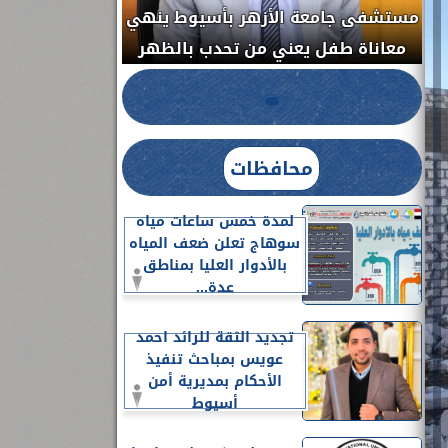
مستشفى جامعة ا
الدواء المصرية يشن حملة رقابية مكبرة
معاناة طفل يعن
لضبط المنشآت الطبية المخالفة.....
محافظات
لمدة خمس ساعات مياه
سوهاج تعلن ضعف المياه
بالأدوار العليا بمناطق
عدة...
تجديد الثقة للرائد احمد
عويس بمباحث تنفيذ
الأحكام بمديرية أمن
أسيوط