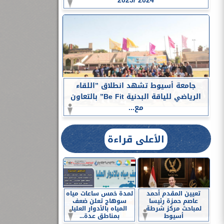
2024 /2025
جامعة أسيوط تشهد انطلاق ”اللقاء
الرياضي للياقة البدنية Be Fit” بالتعاون
مع...
الأعلى قراءة
تعيين المقدم أحمد
لمدة خمس ساعات مياه
عاصم حمزة رئيسا
سوهاج تعلن ضعف
لمباحث مركز شرطة
المياه بالأدوار العليا
أسيوط
بمناطق عدة...