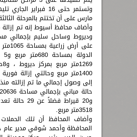
مارس على أن تختتم بالمرحلة الثالثة خلال الفترة من 3
على أر
ال
69
و20 قيراط فضل
3518متر مربع.
وأضاف المحافظ أن تلك الحملات
المحافظة وأحمد شوقي مدير عام جه