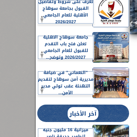
تعرف على شروط وتفاصيل
القبول بجامعة سوهاج
الأهلية للعام الجامعي
2026/2027
جامعة سوهاج الأهلية
تعلن فتح باب التقدم
للقبول للعام الجامعي
2026/2027 وتوضح...
”النعماني” في ضيافة
مديرية أمن سوهاج لتقديم
التهنئة عقب تولي مدير
الأمن...
آخر الأخبار
ميزانية 16 مليون جنيه
لتطوير حديقة ناصر