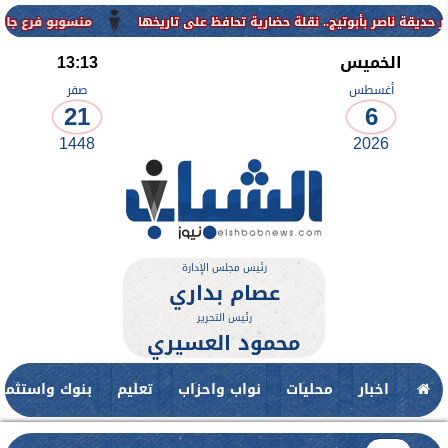
منسوبو فرع جامعة الأزهر للوجه القبل
الخميس
13:13
أغسطس
صفر
21
6
1448
2026
رئيس مجلس الإدارة
عصام بداري
رئيس التحرير
محمود العسيري
اخبار
محليات
نواب واحزاب
تعليم
بنوك واستثمار