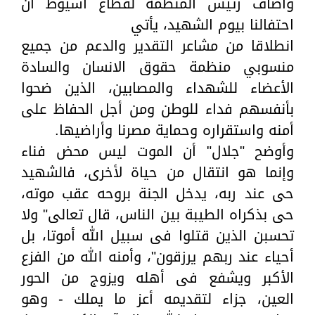
وأضاف رئيس المنظمة لقطاع أسيوط أن
احتفالنا بيوم الشهيد، يأتي
انطلاقا من مشاعر التقدير والدعم من جميع
منسوبي منظمة حقوق الانسان والسادة
الأعضاء للشهداء والمصابين، الذين ضحوا
بأنفسهم فداء للوطن ومن أجل الحفاظ على
أمنه واستقراره وحماية مصرنا وأراضيها.
وأوضح "جلال" أن الموت ليس محض فناء
وإنما هو انتقال من حياة لأخرى، فالشهيد
حى عند ربه، يدخل الجنة بروحه عقب موته،
حى بذكراه الطيبة بين الناس، قال تعالى" ولا
تحسبن الذين قتلوا فى سبيل الله أموتا، بل
أحياء عند ربهم يرزقون"، وأمنه الله من الفزع
الأكبر ويشفع فى أهله ويزوج من الحور
العين، جزاء لتقديمه أعز ما يملك - وهو