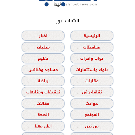
الشباب نيوز
الرئيسية
اخبار
محافظات
محليات
نواب واحزاب
تعليم
بنوك واستثمارات
مساجد وكنائس
عقارات
رياضة
ثقافة وفن
تحقيقات ومتابعات
حوادث
مقالات
المجتمع
الصحة
من نحن
اعلن معنا