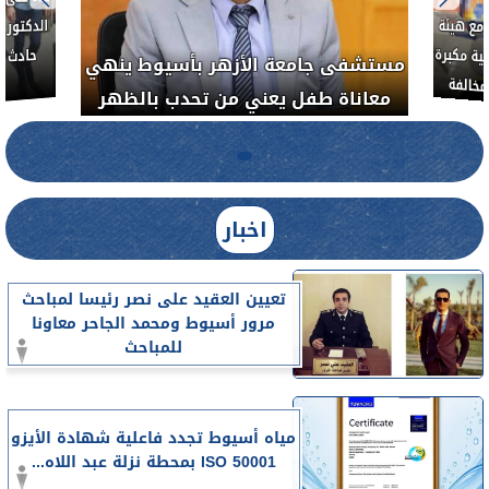
لأذن
العلاج الحر بمنفلوط بالتعاون مع هيئة
مستشفى 
رم خبيث
الدواء المصرية يشن حملة رقابية مكبرة
معاناة 
لضبط المنشآت الطبية المخالفة.....
اخبار
تعيين العقيد على نصر رئيسا لمباحث
مرور أسيوط ومحمد الجاحر معاونا
للمباحث
مياه أسيوط تجدد فاعلية شهادة الأيزو
ISO 50001 بمحطة نزلة عبد اللاه...