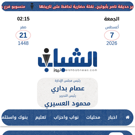
منسوبو فرع جامعة الأزهر ل
الجمعة
02:15
أغسطس
صفر
21
7
1448
2026
رئيس مجلس الإدارة
عصام بداري
رئيس التحرير
محمود العسيري
اخبار
محليات
نواب واحزاب
تعليم
بنوك واستثمار