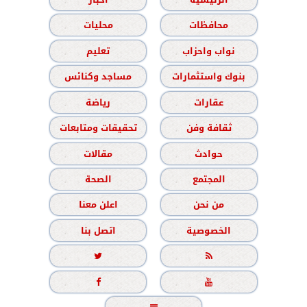
محافظات
محليات
نواب واحزاب
تعليم
بنوك واستثمارات
مساجد وكنائس
عقارات
رياضة
ثقافة وفن
تحقيقات ومتابعات
حوادث
مقالات
المجتمع
الصحة
من نحن
اعلن معنا
الخصوصية
اتصل بنا



