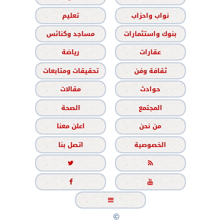
نواب واحزاب
تعليم
بنوك واستثمارات
مساجد وكنائس
عقارات
رياضة
ثقافة وفن
تحقيقات ومتابعات
حوادث
مقالات
المجتمع
الصحة
من نحن
اعلن معنا
الخصوصية
اتصل بنا





جميع الحقوق محفوظة
©
2020 - 2026 - الشباب نيوز