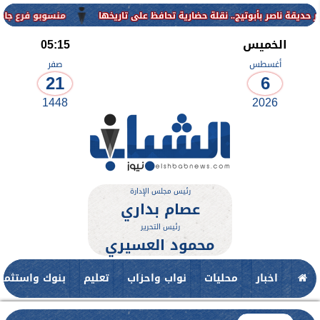
منسوبو فرع جامعة الأزهر للوجه الق
الخميس
05:15
أغسطس
صفر
21
6
1448
2026
رئيس مجلس الإدارة
عصام بداري
رئيس التحرير
محمود العسيري
اخبار
محليات
نواب واحزاب
تعليم
بنوك واستثمار