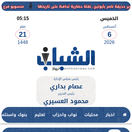
منسوبو فرع جامعة الأزه
الخميس
05:15
أغسطس
صفر
21
6
1448
2026
رئيس مجلس الإدارة
عصام بداري
رئيس التحرير
محمود العسيري
اخبار
محليات
نواب واحزاب
تعليم
بنوك واستثمار