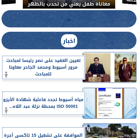
خالفة
معاناة طفل يعني من تحدب بالظهر
اخبار
تعيين العقيد على نصر رئيسا لمباحث
مرور أسيوط ومحمد الجاحر معاونا
للمباحث
مياه أسيوط تجدد فاعلية شهادة الأيزو
ISO 50001 بمحطة نزلة عبد اللاه...
الموافقة على تشغيل 15 تاكسي أجرة