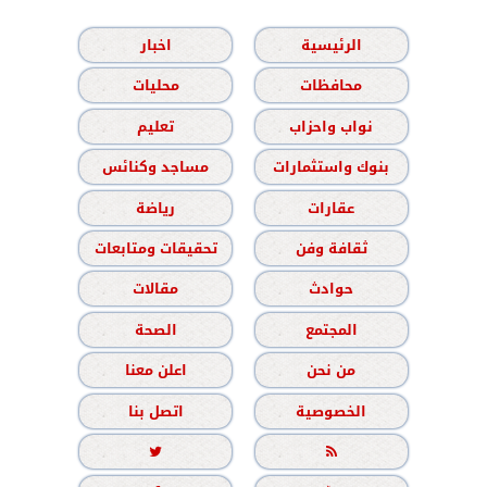
الرئيسية
اخبار
محافظات
محليات
نواب واحزاب
تعليم
بنوك واستثمارات
مساجد وكنائس
عقارات
رياضة
ثقافة وفن
تحقيقات ومتابعات
حوادث
مقالات
المجتمع
الصحة
من نحن
اعلن معنا
الخصوصية
اتصل بنا

