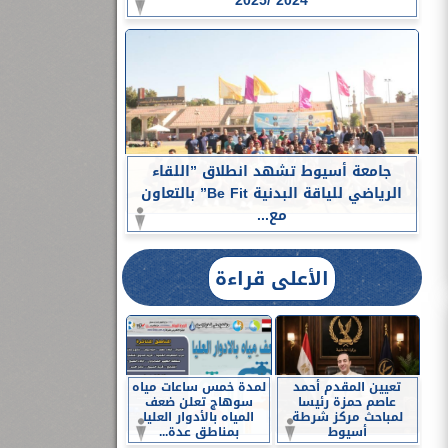
2024 /2025
جامعة أسيوط تشهد انطلاق ”اللقاء
الرياضي للياقة البدنية Be Fit” بالتعاون
مع...
الأعلى قراءة
تعيين المقدم أحمد
لمدة خمس ساعات مياه
عاصم حمزة رئيسا
سوهاج تعلن ضعف
لمباحث مركز شرطة
المياه بالأدوار العليا
أسيوط
بمناطق عدة...