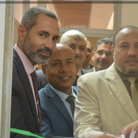
رئيس جامعة بني سويف نجاحاً طبياً
والحنجرة ينجح في استئصال ورم خبيث
جديد بمستشفيات الجامعة
...
من...