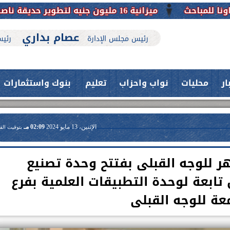
عصام بداري
رئيس مجلس الإدارة
رئيس
ار
محليات
نواب واحزاب
تعليم
بنوك واستثمارات
الإثنين، 13 مايو 2024
02:09 مـ
بتوقيت الق
ر للوجه القبلى بفتتح وحدة تصنيع
ابعة لوحدة التطبيقات العلمية بفرع
معة للوجه القبلى
حدث بمستشفيات جامعة اسيوط....
اعلن الدكتور طارق على ، القائم بأعمال
فريق طبي بقسم الأنف والأذن