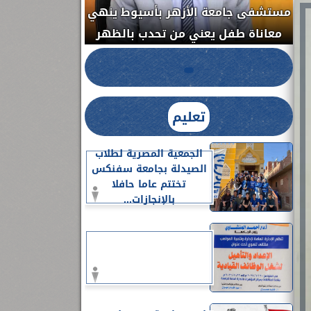
مستشفى جامعة ا
الدواء المصرية يشن حملة رقابية مكبرة
معاناة طفل يعن
لضبط المنشآت الطبية المخالفة.....
تعليم
الجمعية المصرية لطلاب
الصيدلة بجامعة سفنكس
تختتم عاما حافلا
بالإنجازات...