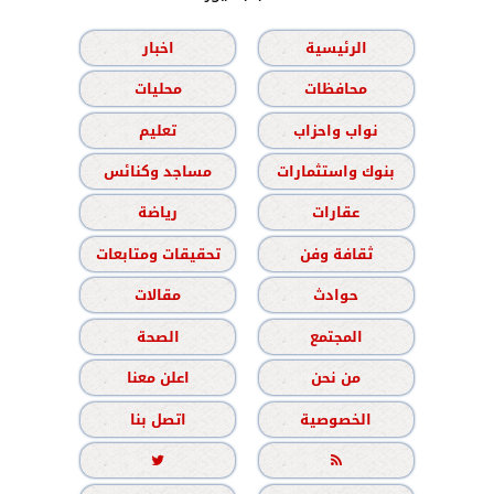
الرئيسية
اخبار
محافظات
محليات
نواب واحزاب
تعليم
بنوك واستثمارات
مساجد وكنائس
عقارات
رياضة
ثقافة وفن
تحقيقات ومتابعات
حوادث
مقالات
المجتمع
الصحة
من نحن
اعلن معنا
الخصوصية
اتصل بنا

