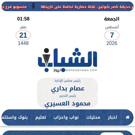
منسوبو فرع جامعة الأزهر للو
الجمعة
01:58
أغسطس
صفر
21
7
1448
2026
رئيس مجلس الإدارة
عصام بداري
رئيس التحرير
محمود العسيري
اخبار
محليات
نواب واحزاب
تعليم
بنوك واستثمار