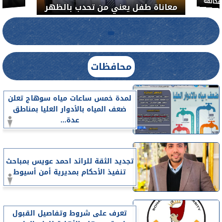
خالفة
معاناة طفل يعني من تحدب بالظهر
محافظات
لمدة خمس ساعات مياه سوهاج تعلن
ضعف المياه بالأدوار العليا بمناطق
عدة...
تجديد الثقة للرائد احمد عويس بمباحث
تنفيذ الأحكام بمديرية أمن أسيوط
تعرف على شروط وتفاصيل القبول