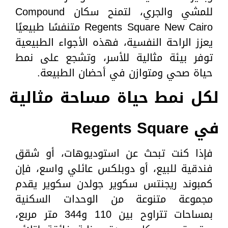
للمشي والجري، لتمنح سكان Compound
Regents Square New Cairo متنفسًا طبيعيًا
يعزز الراحة النفسية، فهذه الأجواء الطبيعية
توفر بيئة مثالية للأسر، وتشجع على نمط
حياة صحي ومتوازن في أحضان الطبيعة.
لكل نمط حياة مساحة مثالية
في Regents Square
فإذا كنت تبحث عن استوديوهات، أو شقق
فندقية للبيع، أو دوبلكس عائلي واسع، فإن
كمبوند ريجنتس سكوير جولدن سكوير يقدم
مجموعة متنوعة من الوحدات السكنية
بمساحات تتراوح بين 110 و344 متر مربع،