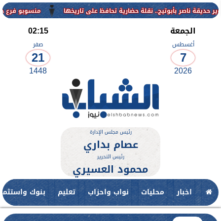
منسوبو فرع جامعة الأزهر للو
الجمعة
02:15
أغسطس
صفر
21
7
1448
2026
رئيس مجلس الإدارة
عصام بداري
رئيس التحرير
محمود العسيري
اخبار
محليات
نواب واحزاب
تعليم
بنوك واستثمار