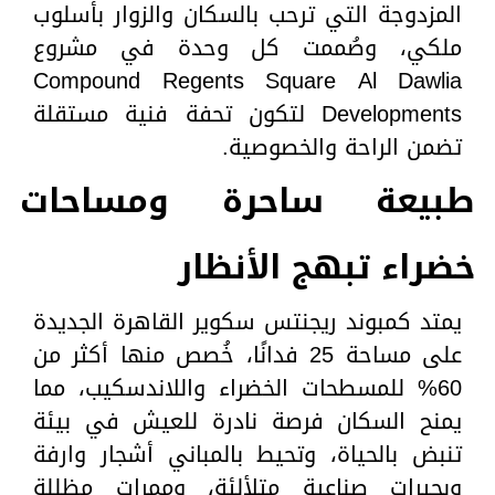
المزدوجة التي ترحب بالسكان والزوار بأسلوب
ملكي، وصُممت كل وحدة في مشروع
Compound Regents Square Al Dawlia
Developments لتكون تحفة فنية مستقلة
تضمن الراحة والخصوصية.
طبيعة ساحرة ومساحات
خضراء تبهج الأنظار
يمتد كمبوند ريجنتس سكوير القاهرة الجديدة
على مساحة 25 فدانًا، خُصص منها أكثر من
60% للمسطحات الخضراء واللاندسكيب، مما
يمنح السكان فرصة نادرة للعيش في بيئة
تنبض بالحياة، وتحيط بالمباني أشجار وارفة
وبحيرات صناعية متلألئة، وممرات مظللة