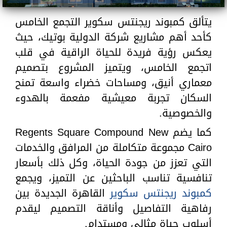
يتألق كمبوند ريجنتس سكوير التجمع الخامس
كأحد أهم مشاريع شركة الدولية بوتيك، حيث
يعكس رؤية فريدة للحياة الراقية في قلب
اتجمع الخامس، ويتميز المشروع بتصميم
معماري أنيق، ومساحات خضراء واسعة تمنح
السكان تجربة معيشية مفعمة بالهدوء
والخصوصية.
كما يضم Regents Square Compound New
Cairo مجموعة متكاملة من المرافق والخدمات
التي تعزز من جودة الحياة، وكل ذلك بأسعار
تنافسية تناسب الباحثين عن التميز، ويجمع
كمبوند ريجنتس سكوير
القاهرة الجديدة بين
رفاهية التفاصيل وأناقة التصميم ليقدم
أسلوب حياة مثالي ومستدام.