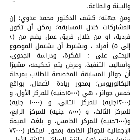
والبيئة والطاقة.
ومن جهته؛ كشف الدكتور محمد عدوي؛ إن
المشاركات خلال المسابقة؛ يمكن أن تكون
فردية، أو من خلال فريق عمل يضم من (٢
إلى ٥) أفراد ، ويشترط أن يشتمل الموضوع
البحثي على : الفكرة، ودراسة الجدوى،
وأساليب التنفيذ، وعرض يتم تحكيمه، مشيرًا
أن جوائز المسابقة المخصصة للطلاب بمرحلة
البكالوريوس؛ بمحور ريادة الأعمال، بواقع
خمس جوائز ، هي (١٥٠٠٠جنيه) للمركز الأول، و
(١٢٠٠٠جنيه) للمركز الثاني، و (١٠٠٠٠ جنيه)
للمركز الثالث، و (٨٠٠٠ جنيه) للمركز الرابع،
و(٦٠٠٠جنيه) للمركز الخامس، و بلغت القيمة
الإجمالية للجوائز الخاصة بمحور الابتكار (٧٢٠٠٠
جنيه) بواقع (١٥) جائزة للمراكز الثلاثة الأولى