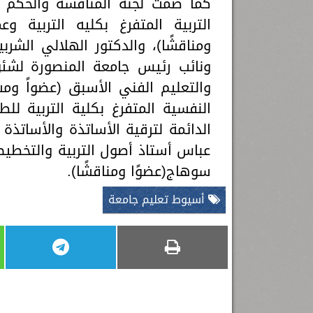
كما ضمت لجنة المناقشة والحكم كل
التربية المتفرغ بكليه التربية و
ومناقشًا)، والدكتور الهلالي الشرب
ونائب رئيس جامعة المنصورة لشئون
والتعليم الفني الأسبق (عضواً وم
النفسية المتفرغ بكلية التربية لل
الدائمة لترقية الأساتذة والأساتذة
عباس أستاذ أصول التربية والتخطيط 
سوهاج(عضوًا ومناقشًا).
أسيوط تعليم جامعة