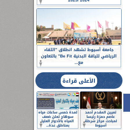
2024 /2025
جامعة أسيوط تشهد انطلاق ”اللقاء
الرياضي للياقة البدنية Be Fit” بالتعاون
مع...
الأعلى قراءة
تعيين المقدم أحمد
لمدة خمس ساعات مياه
عاصم حمزة رئيسا
سوهاج تعلن ضعف
لمباحث مركز شرطة
المياه بالأدوار العليا
أسيوط
بمناطق عدة...