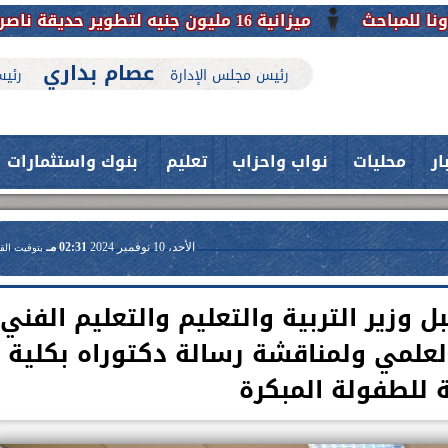
ميزانية 16 مليون جنيه لتطوير حديقة ناصر بأبوتيج.. نقلة حضارية تحافظ على تاريخها
عصام بداري
رئيس مجلس الإدارة
رئيس
ار
محليات
نواب واحزاب
تعليم
بنوك واستثمارات
الأحد، 10 نوفمبر 2024
02:31 مـ
بتوقيت الق
زير التربية والتعليم والتعليم الفني
لعلمي ولمناقشة رسالة دكتوراه بكلية
ة للطفولة المبكرة
حدث بمستشفيات جامعة اسيوط....
فريق طبي بقسم الأنف والأذن
العلاج الحر بمنفلوط بالتعاون مع هيئة