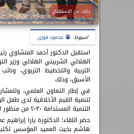
جانب من الاستقبال
اسيوط
محمود فوزى
الهلالي الشربيني الهلالي وزير الت
التربية والتخطيط التربوي، ونائ
الأسبق، وذلك
في إطار التعاون العلمي، وللمشا
لتنمية القيم الأخلاقية لدى طفل ا
التنمية المستدامة ٢٠٣٠ من منظور استراتيجي".
حضر اللقاء؛ الدكتورة يارا إبراهيم ع
هاشم بخيت العميد المؤسس لكلية ا