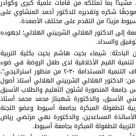
، مشيدًا بما تمتلكه من قامات علمية كبرى وكوادر
جهًا شكره وتقديره للدكتور أحمد المنشاوي على
أسيوط مزيدًا من التقدم على مختلف الأصعدة.
عة إلى الدكتور الهلالي الشربيني الهلالي؛ لجهوده
لتوفيق والسداد.
 الباحثة: شيماء بخيت هاشم بخيت بكلية التربية
لتنمية القيم الأخلاقية لدى طفل الروضة في ضوء
نظام التعليم الياباني لتحقيق أهداف التنمية المستدامة ٢٠٣٠ من منظور استراتيجي"،
من: الدكتور الهلالي الشربيني الهلالي أستاذ أصول
ئيس جامعة المنصورة لشئون التعليم والطلاب الأسبق
الفني الأسبق، والدكتورة شهيناز محمد محمد أستاذ
ربية للطفولة المبكرة بجامعة أسيوط وعضو اللجنة
 والأساتذة المساعدين، والدكتورة نهي مرتضي رياض
لتربية للطفولة المبكرة بجامعة أسيوط.