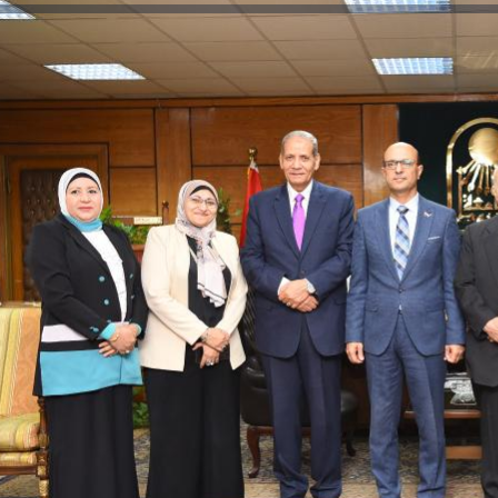
والحنجرة ينجح في استئصال ورم خبيث
الدواء المصرية يشن حملة رقابية مكبرة
لضبط المنشآت الطبية المخالفة
من...
.....