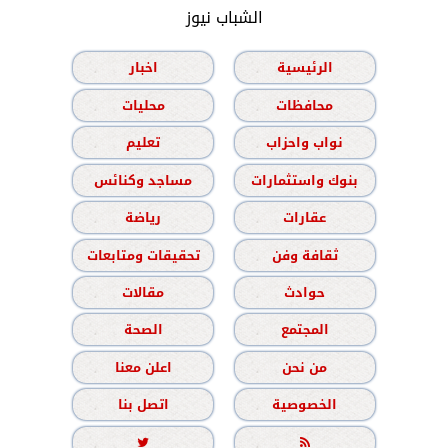
الشباب نيوز
الرئيسية
اخبار
محافظات
محليات
نواب واحزاب
تعليم
بنوك واستثمارات
مساجد وكنائس
عقارات
رياضة
ثقافة وفن
تحقيقات ومتابعات
حوادث
مقالات
المجتمع
الصحة
من نحن
اعلن معنا
الخصوصية
اتصل بنا

