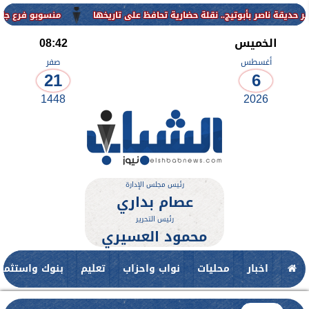
منسوبو فرع جامعة الأزهر ل
الخميس
08:42
أغسطس
صفر
21
6
1448
2026
رئيس مجلس الإدارة
عصام بداري
رئيس التحرير
محمود العسيري
اخبار
محليات
نواب واحزاب
تعليم
بنوك واستثمار