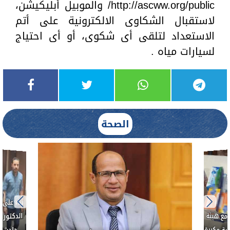
http://ascww.org/public/ والموبيل أبليكيشن،
لاستقبال الشكاوى الالكترونية على أتم
الاستعداد لتلقى أى شكوى، أو أى احتياج
لسيارات مياه .
الصحة
بناءً عل
الدكتور 
حادث أ
مع هيئة