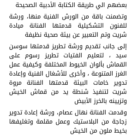
بعضهم الي طريقة الكتابة الأدبية الصحيحة
وتضمنت باقة من الورش الفنية منها، ورشة
للفنون التشكيلية قدمتها الفنانة ميادة
شريت وتم التعبير عن بيئة صحية نظيفة
إلى جانب تقديم ورشة تطريز قدمتها سوسن
سيد ، لتعليم الفتيات تطريز رسوم على
القماش بألوان الخيوط المختلفة وكيفية عمل
الغرز المتنوعة ، وأخرى للأشغال الفنية وإعادة
تدوير خامات البيئة قدمتها الفنانة مروة
شريت لتنفيذ شنطة يد من قماش الخيش
وتزيينه بالخرز الأبيض
وقدمت الفنانة نهال عصام، ورشة إعادة تدوير
زجاجة من البلاستيك وعمل مقلمة وتغليفها
بخيط ملون من الخيش