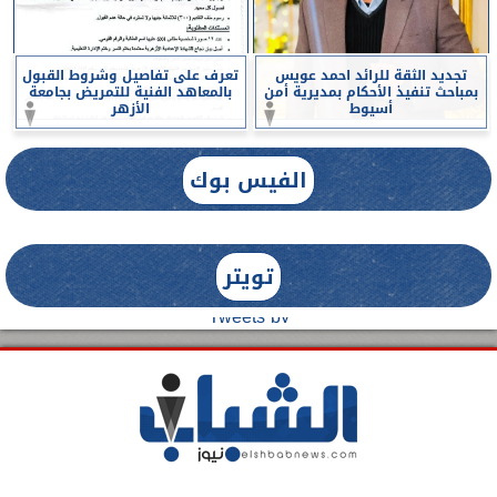
تجديد الثقة للرائد احمد عويس
تعرف على تفاصيل وشروط القبول
بمباحث تنفيذ الأحكام بمديرية أمن
بالمعاهد الفنية للتمريض بجامعة
أسيوط
الأزهر
الفيس بوك
تويتر
Tweets by