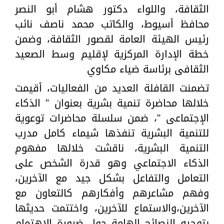
الثقافة، واللواء دكتور هشام أبو النصر
محافظ أسيوط، والكاتب محمد ناصف نائب
رئيس الهيئة العامة لقصور الثقافة، وضمن
خطة الإدارة المركزية لإقليم وسط الصعيد
الثقافى برئاسة ضياء مكاوي
تضمنت القافلة العديد من الفعاليات، أقيمت
خلالها محاضرة تنمية بشرية بعنوان " الذكاء
الإجتماعى "، ضمن سلسلة محاضرات توعوية
للتنمية البشرية تنفذها شيماء كامل مدرب
التنمية البشرية، ناقشت خلالها مفهوم
الذكاء الاجتماعي وهو قدرة الشخص على
التعامل والتفاعل بشكل جيد مع الآخرين،
وفهم مشاعرهم وأفكارهم كالتعاون مع
الآخرين،والاستماع للآخرين، واختتمت حديثها
بتوجيه النصائح الهامة حول ضرورة الإهتمام