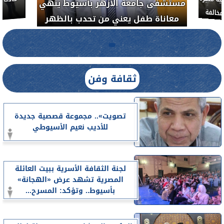
ة مكبرة
مستشفى جامعة الأزهر بأسيوط ينهي
خالفة
معاناة طفل يعني من تحدب بالظهر
ثقافة وفن
تصويت».. مجموعة قصصية جديدة
للأديب نعيم الأسيوطي
لجنة الثقافة الأسرية ببيت العائلة
المصرية تشهد عرض «الهجانة»
بأسيوط.. وتؤكد: المسرح...