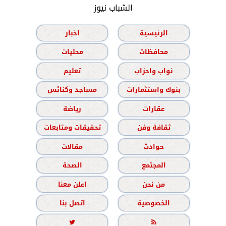
الشباب نيوز
الرئيسية
اخبار
محافظات
محليات
نواب واحزاب
تعليم
بنوك واستثمارات
مساجد وكنائس
عقارات
رياضة
ثقافة وفن
تحقيقات ومتابعات
حوادث
مقالات
المجتمع
الصحة
من نحن
اعلن معنا
الخصوصية
اتصل بنا

