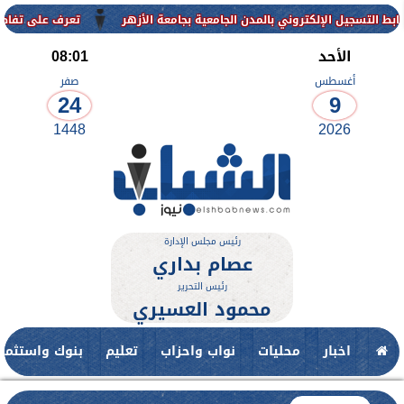
إلكتروني بالمدن الجامعية بجامعة الأزهر
تعرف على تفاصيل وشروط القب
الأحد
08:01
أغسطس
صفر
24
9
1448
2026
رئيس مجلس الإدارة
عصام بداري
رئيس التحرير
محمود العسيري
اخبار
محليات
نواب واحزاب
تعليم
بنوك واستثمار