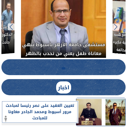
بناءً عل
الدكتور 
حادث أ
مع هيئة
ة مكبرة
مستشفى جامعة الأزهر بأسيوط ينهي
خالفة
معاناة طفل يعني من تحدب بالظهر
اخبار
تعيين العقيد على نصر رئيسا لمباحث
مرور أسيوط ومحمد الجاحر معاونا
للمباحث