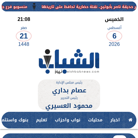
منسوبو فرع جامعة الأزهر 
الخميس
21:08
أغسطس
صفر
21
6
1448
2026
رئيس مجلس الإدارة
عصام بداري
رئيس التحرير
محمود العسيري
اخبار
محليات
نواب واحزاب
تعليم
بنوك واستثمار