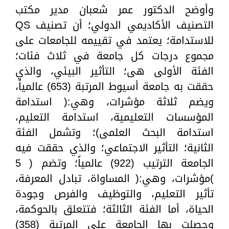
وأوضح الدكتور عمر شعبان مدير مكتب
التصنيف الأكاديمي الدولي؛ أن تصنيف QS
للاستدامة؛ يعتمد في تقييمه للجامعات على
مجموع درجات كل جامعة في ثلاث فئات؛
الفئة الأولى هى؛ التأثير البيئي، والذي
حققت به جامعة أسيوط المرتبة (653) عالمياً،
ويضم ثلاثة مؤشرات، وهي:( استدامة
المؤسسات التعليمية، استدامة التعليم،
استدامة البحث العلمى)؛ وتشمل الفئة
الثانية؛ التأثير الاجتماعي؛ والذي حققت فيه
الجامعة الترتيب (922) عالمياً؛ وتضم ( 5
)مؤشرات، وهي:( المساواة، تبادل المعرفة،
تأثير التعليم، والتوظيف والفرص وجودة
الحياة، أما الفئة الثالثة؛ فتتعلق بالحوكمة،
وحصلت بها الجامعة على المرتبة (358)