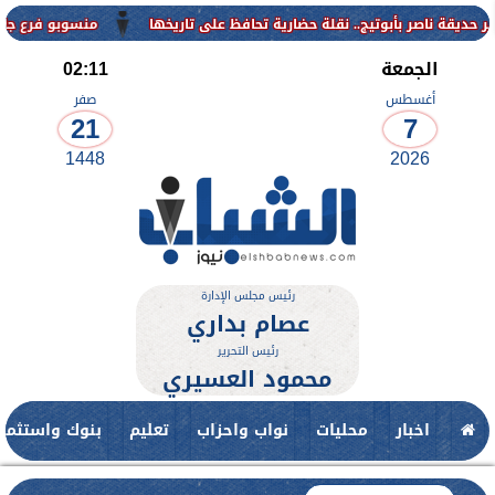
منسوبو فرع جامعة الأزهر لل
الجمعة
02:11
أغسطس
صفر
21
7
1448
2026
رئيس مجلس الإدارة
عصام بداري
رئيس التحرير
محمود العسيري
اخبار
محليات
نواب واحزاب
تعليم
بنوك واستثمار