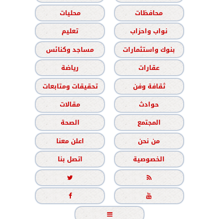
محافظات
محليات
نواب واحزاب
تعليم
بنوك واستثمارات
مساجد وكنائس
عقارات
رياضة
ثقافة وفن
تحقيقات ومتابعات
حوادث
مقالات
المجتمع
الصحة
من نحن
اعلن معنا
الخصوصية
اتصل بنا




