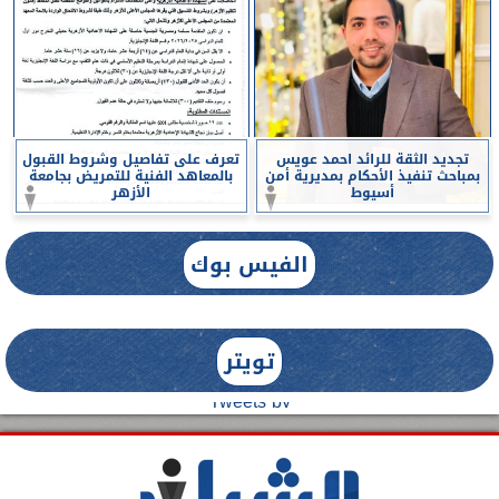
تجديد الثقة للرائد احمد عويس
تعرف على تفاصيل وشروط القبول
بمباحث تنفيذ الأحكام بمديرية أمن
بالمعاهد الفنية للتمريض بجامعة
أسيوط
الأزهر
الفيس بوك
تويتر
Tweets by