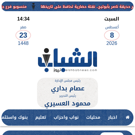
منسوبو فرع جامعة الأزهر لل
السبت
14:34
أغسطس
صفر
23
8
1448
2026
رئيس مجلس الإدارة
عصام بداري
رئيس التحرير
محمود العسيري
اخبار
محليات
نواب واحزاب
تعليم
بنوك واستثمار