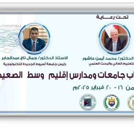
والحنجرة ينجح في استئصال ورم خبيث
الدواء المصرية يشن حملة رقابية مكبرة
لضبط المنشآت الطبية المخالفة
من...
.....