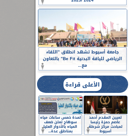
2024 /2025
جامعة أسيوط تشهد انطلاق ”اللقاء
الرياضي للياقة البدنية Be Fit” بالتعاون
مع...
الأعلى قراءة
تعيين المقدم أحمد
لمدة خمس ساعات مياه
عاصم حمزة رئيسا
سوهاج تعلن ضعف
لمباحث مركز شرطة
المياه بالأدوار العليا
أسيوط
بمناطق عدة...