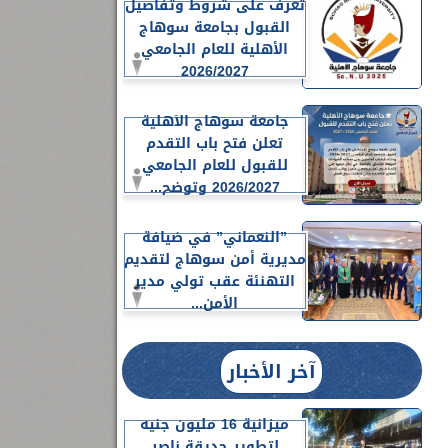
تعرف على شروط وتفاصيل
القبول بجامعة سوهاج
الأهلية للعام الجامعي
2026/2027
جامعة سوهاج الأهلية
تعلن فتح باب التقدم
للقبول للعام الجامعي
2026/2027 وتوضح...
”النعماني” في ضيافة
مديرية أمن سوهاج لتقديم
التهنئة عقب تولي مدير
الأمن...
آخر الأخبار
ميزانية 16 مليون جنيه
لتطوير حديقة ناصر