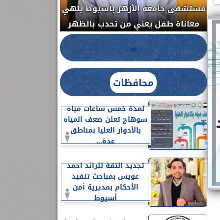
مستشفى جامعة الأزهر بأسيوط ينهي
الج
معاناة طفل يعني من تحدب بالظهر
محافظات
لمدة خمس ساعات مياه
سوهاج تعلن ضعف المياه
بالأدوار العليا بمناطق
عدة...
تجديد الثقة للرائد احمد
عويس بمباحث تنفيذ
الأحكام بمديرية أمن
أسيوط