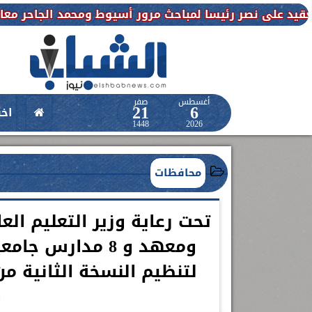
رئيسا لمباحث مرور أسيوط ومحمد الجاحر معاونا للمباحث
أغسطس
صفر
21
6
اخب
1448
2026
محافظات
ومعهد و 8 مدارس
لتنظيم النسخة الثانية 
و
حدث طبي عالمي بمستشفى الواسطى
.. حقن أول حالتين سكتة دماغية بالعلاج
المذيب للجلطات خلال الوقت
اعلن الدكتور طارق على ، القائم بأعمال