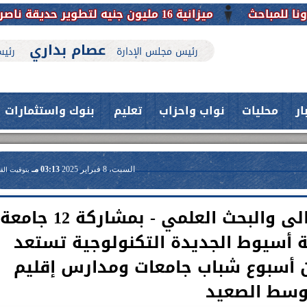
ميزانية 16 مليون جنيه لتطوير حديقة ناصر بأبوتيج.. نقلة حضارية تحافظ على تاريخها
عصام بداري
رئيس مجلس الإدارة
رئيس
ار
محليات
نواب واحزاب
تعليم
بنوك واستثمارات
السبت، 8 فبراير 2025
03:13 مـ
بتوقيت الق
تحت رعاية وزير التعليم العالى والبحث العلمي - بمشاركة 12 جامعة
 جامعة أسيوط الجديدة التكنولوجية تستعد
من أسبوع شباب جامعات ومدارس إقليم
حدث بمستشفيات جامعة اسيوط....
سط الصعيد
فريق طبي بقسم الأنف والأذن
العلاج الحر بمنفلوط بالتعاون مع هيئة