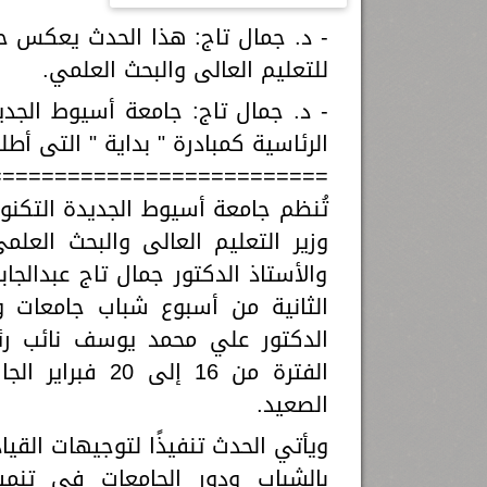
- د. جمال تاج: هذا الحدث يعكس ح
للتعليم العالى والبحث العلمي.
- د. جمال تاج: جامعة أسيوط الجد
الرئاسية كمبادرة " بداية " التى أ
==========================
تُنظم جامعة أسيوط الجديدة التكنول
وزير التعليم العالى والبحث العل
والأستاذ الدكتور جمال تاج عبدالجا
الثانية من أسبوع شباب جامعات 
الدكتور علي محمد يوسف نائب رئ
الفترة من 16 إ
الصعيد.
ويأتي الحدث تنفيذًا لتوجيهات القي
بالشباب ودور الجامعات في تنمي