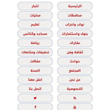
الرئيسية
اخبار
محافظات
محليات
نواب واحزاب
تعليم
بنوك واستثمارات
مساجد وكنائس
عقارات
رياضة
ثقافة وفن
تحقيقات ومتابعات
حوادث
مقالات
المجتمع
الصحة
من نحن
اعلن معنا
الخصوصية
اتصل بنا



