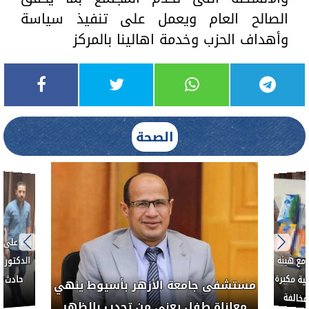
الصالح العام ويعمل على تنفيذ سياسة
وأهداف الحزب وخدمة اهالينا بالمركز
الصحة
بناءً عل
الدكتور 
حادث أ
مع هيئة
ة مكبرة
مستشفى جامعة الأزهر بأسيوط ينهي
خالفة
معاناة طفل يعني من تحدب بالظهر