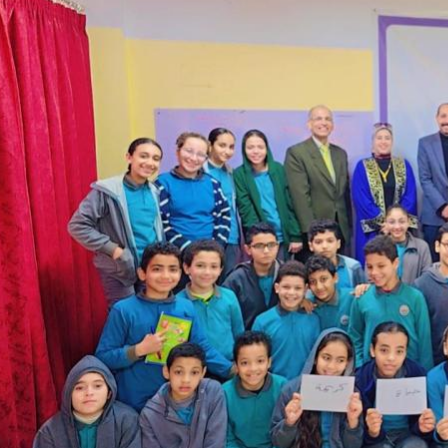
والحنجرة ينجح في استئصال ورم خبيث
الدواء المصرية يشن حملة رقابية مكبرة
لضبط المنشآت الطبية المخالفة
من...
.....