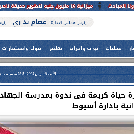
ميزانية 16 مليون جنيه لتطوير حديقة ناصر بأبوتيج.. نقلة حضارية تحافظ على تاريخها
عصام بداري
رئيس مجلس الإدارة
رئيس
ار
محليات
نواب واحزاب
تعليم
بنوك واستثمارات
الأحد، 9 مارس 2025
08:51 مـ
بتوقيت الق
ة حياة كريمة فى ندوة بمدرسة الجهاد
ائية بإدارة أسيوط
حدث بمستشفيات جامعة اسيوط....
فريق طبي بقسم الأنف والأذن
العلاج الحر بمنفلوط بالتعاون مع هيئة