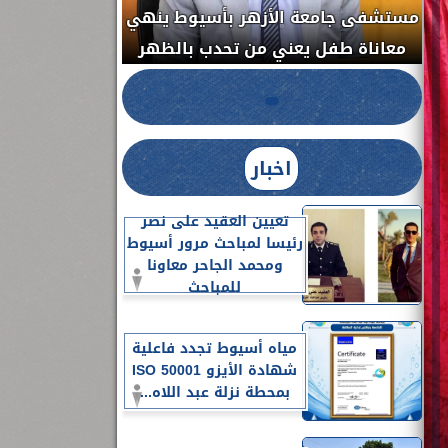
مستشفى جامعة الأزهر بأسيوط ينهي
الج
معاناة طفل يعني من تحدب بالظهر
اخبار
تعيين العقيد على نصر
رئيسا لمباحث مرور أسيوط
ومحمد الجاحر معاونا
للمباحث
مياه أسيوط تجدد فاعلية
شهادة الأيزو ISO 50001
بمحطة نزلة عبد اللاه...