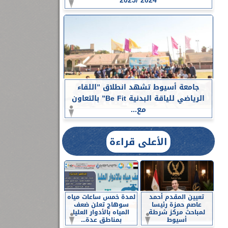
2024 /2025
جامعة أسيوط تشهد انطلاق ”اللقاء
الرياضي للياقة البدنية Be Fit” بالتعاون
مع...
الأعلى قراءة
تعيين المقدم أحمد
لمدة خمس ساعات مياه
عاصم حمزة رئيسا
سوهاج تعلن ضعف
لمباحث مركز شرطة
المياه بالأدوار العليا
أسيوط
بمناطق عدة...