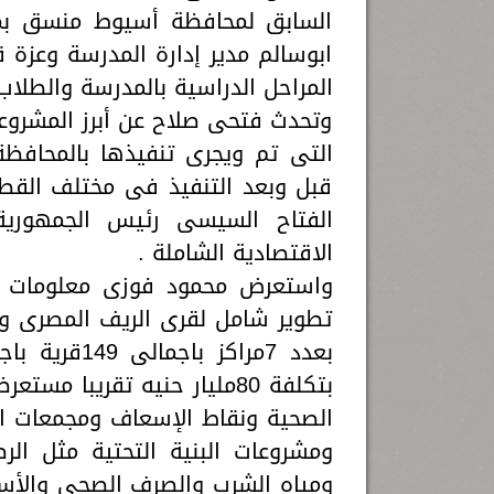
السابق لمحافظة أسيوط منسق بمكت
ابوسالم مدير إدارة المدرسة وعزة 
المراحل الدراسية بالمدرسة والطلاب
وتحدث فتحى صلاح عن أبرز المشروعا
التى تم ويجرى تنفيذها بالمحاف
قبل وبعد التنفيذ فى مختلف القطا
الفتاح السيسى رئيس الجمهورية
الاقتصادية الشاملة .
واستعرض محمود فوزى معلومات عن
تطوير شامل لقرى الريف المصرى وا
بتكلفة 80مليار حنيه تقريبا
الصحية ونقاط الإسعاف ومجمعات الخ
ومشروعات البنية التحتية مثل الر
ومياه الشرب والصرف الصحى والأسو