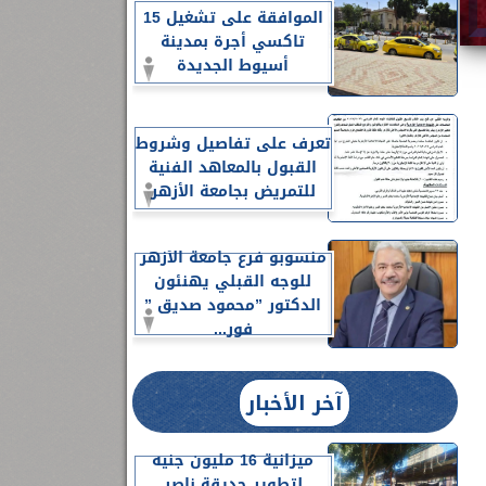
الموافقة على تشغيل 15
تاكسي أجرة بمدينة
أسيوط الجديدة
تعرف على تفاصيل وشروط
القبول بالمعاهد الفنية
للتمريض بجامعة الأزهر
منسوبو فرع جامعة الأزهر
للوجه القبلي يهنئون
الدكتور ”محمود صديق ”
فور...
آخر الأخبار
ميزانية 16 مليون جنيه
لتطوير حديقة ناصر