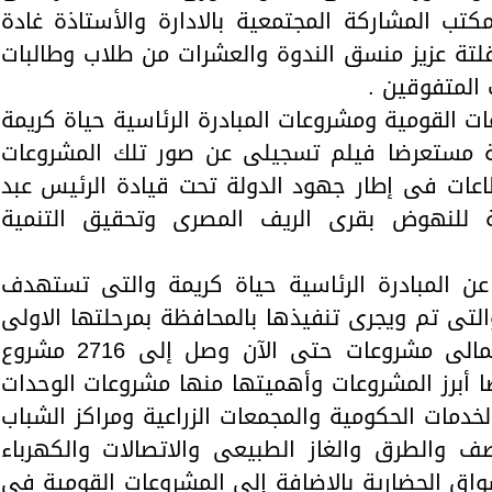
ب المشاركة المجتمعية بالادارة والأستاذة غادة
قلتة عزيز منسق الندوة والعشرات من طلاب وطالبات
 المتفوقين .
ت القومية ومشروعات المبادرة الرئاسية حياة كريمة
ظة مستعرضا فيلم تسجيلى عن صور تلك المشروعات
عات فى إطار جهود الدولة تحت قيادة الرئيس عبد
 للنهوض بقرى الريف المصرى وتحقيق التنمية
 المبادرة الرئاسية حياة كريمة والتى تستهدف
لتى تم ويجرى تنفيذها بالمحافظة بمرحلتها الاولى
بعدد 7مراكز باجمالى 149قرية باجمالى مشروعات حتى الآن وصل إلى 2716 مشروع
 مستعرضا أبرز المشروعات وأهميتها منها مشروعات الوحدات
دمات الحكومية والمجمعات الزراعية ومراكز الشباب
صف والطرق والغاز الطبيعى والاتصالات والكهرباء
اق الحضارية بالإضافة إلى المشروعات القومية فى