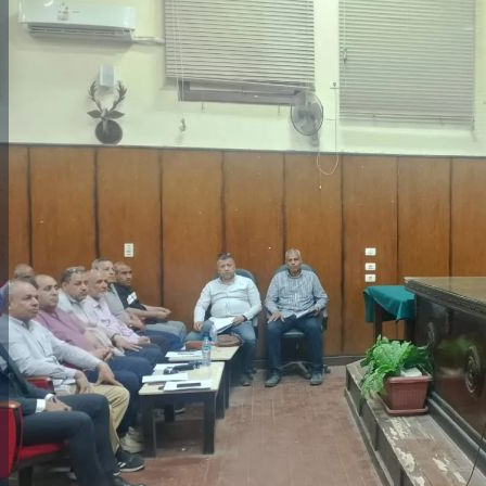
والحنجرة ينجح في استئصال ورم خبيث
الدواء المصرية يشن حملة رقابية مكبرة
لضبط المنشآت الطبية المخالفة
من...
.....