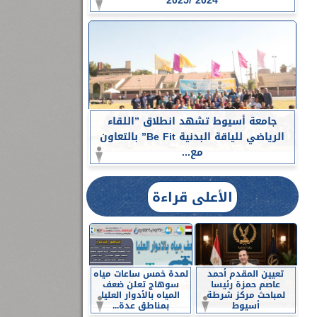
2024 /2025
جامعة أسيوط تشهد انطلاق ”اللقاء
الرياضي للياقة البدنية Be Fit” بالتعاون
مع...
الأعلى قراءة
تعيين المقدم أحمد
لمدة خمس ساعات مياه
عاصم حمزة رئيسا
سوهاج تعلن ضعف
لمباحث مركز شرطة
المياه بالأدوار العليا
أسيوط
بمناطق عدة...