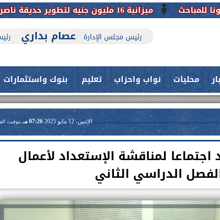
ميزانية 16 مليون جنيه لتطوير حديقة ناصر بأبوتيج.. نقلة حضارية تحافظ على تاريخها
عصام بداري
رئيس مجلس الإدارة
رئيس
ار
محليات
نواب واحزاب
تعليم
بنوك واستثمارات
الإثنين، 12 مايو 2025
07:26 مـ
بتوقيت الق
اجتماعا لمناقشة الإستعداد لأعمال
الفصل الدراسي الثاني
حدث بمستشفيات جامعة اسيوط....
فريق طبي بقسم الأنف والأذن
العلاج الحر بمنفلوط بالتعاون مع هيئة