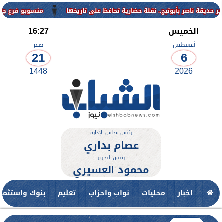
منسوبو فرع جامعة الأزهر ل
الخميس
16:27
أغسطس
صفر
21
6
1448
2026
رئيس مجلس الإدارة
عصام بداري
رئيس التحرير
محمود العسيري
اخبار
محليات
نواب واحزاب
تعليم
بنوك واستثمار