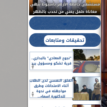
مستشفى جامعة الأزهر بأسيوط ينهي
الج
معاناة طفل يعني من تحدب بالظهر
تحقيقات ومتابعات
”نجوع المعادي” بالبداري..
قرية تشكو ومسؤول يرد
القلق النفسي لدى الطلاب
أثناء الامتحانات وطرق
مواجهته في ندوة
للدكتورة اسماء...