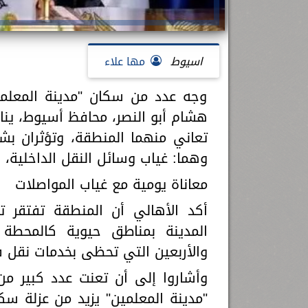
اسيوط
مها علاء
وجه عدد من سكان "مدينة المعلمين"
هشام أبو النصر، محافظ أسيوط، ين
تعاني منهما المنطقة، وتؤثران بش
وهما: غياب وسائل النقل الداخلية،
معاناة يومية مع غياب المواصلات
أكد الأهالي أن المنطقة تفتقر تم
المدينة بمناطق حيوية كالمحطة 
والأربعين التي تحظى بخدمات نقل ف
وأشاروا إلى أن تعنت عدد كبير من
"مدينة المعلمين" يزيد من عزلة سك