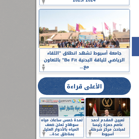
2024 /2025
جامعة أسيوط تشهد انطلاق ”اللقاء
الرياضي للياقة البدنية Be Fit” بالتعاون
مع...
الأعلى قراءة
تعيين المقدم أحمد
لمدة خمس ساعات مياه
عاصم حمزة رئيسا
سوهاج تعلن ضعف
لمباحث مركز شرطة
المياه بالأدوار العليا
أسيوط
بمناطق عدة...