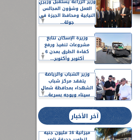
وزير الزراعة يستقبل وزيري
العمل وشؤون المجالس
النيابية ومحافظ الجيزة في
جولة...
وزيرة الإسكان تتابع
مشروعات تنفيذ ورفع
كفاءة الطرق بمدن 6
أكتوبر وأكتوبر...
وزير الشباب والرياضة
يتفقد مركز شباب
الشهداء بمحافظة شمال
سيناء ويوجه بسرعة...
آخر الأخبار
ميزانية 16 مليون جنيه
لتطوير حديقة ناصر