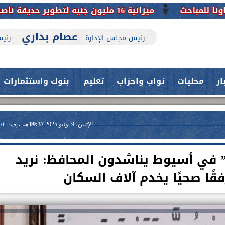
ميزانية 16 مليون جنيه لتطوير حديقة ناصر بأبوتيج.. نقلة حضارية تحافظ على تاريخها
عصام بداري
رئيس مجلس الإدارة
رئيس
ار
محليات
نواب واحزاب
تعليم
بنوك واستثمارات
الإثنين، 9 يونيو 2025
09:37 مـ
بتوقيت الق
” في أسيوط يناشدون المحافظ: نريد
ًا صحيًا يخدم آلاف السكان
حدث بمستشفيات جامعة اسيوط....
فريق طبي بقسم الأنف والأذن
العلاج الحر بمنفلوط بالتعاون مع هيئة