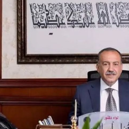
والحنجرة ينجح في استئصال ورم خبيث
الدواء المصرية يشن حملة رقابية مكبرة
لضبط المنشآت الطبية المخالفة
من...
.....