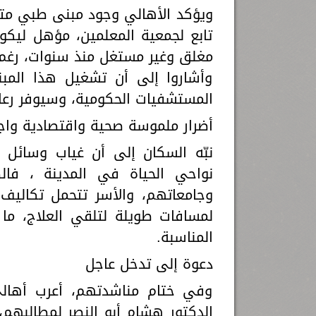
تابع لجمعية المعلمين، مؤهل ليك
مغلق وغير مستغل منذ سنوات، رغم ا
وأشاروا إلى أن تشغيل هذا ال
المستشفيات الحكومية، وسيوفر رعاي
أضرار ملموسة صحية واقتصادية واج
نبّه السكان إلى أن غياب وسائل 
نواحي الحياة في المدينة ، فا
وجامعاتهم، والأسر تتحمل تكاليف 
لمسافات طويلة لتلقي العلاج، ما
المناسبة.
دعوة إلى تدخل عاجل
وفي ختام مناشدتهم، أعرب أهالي
الدكتور هشام أبو النصر لمطالبهم