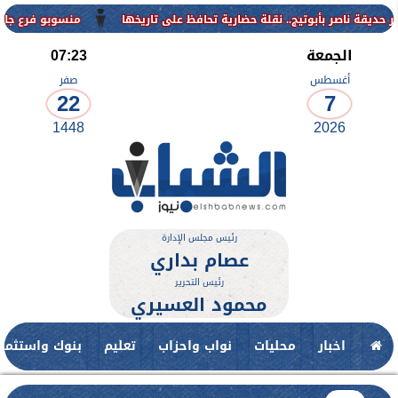
منسوبو فرع جامعة الأزهر لل
الجمعة
07:23
أغسطس
صفر
22
7
1448
2026
رئيس مجلس الإدارة
عصام بداري
رئيس التحرير
محمود العسيري
اخبار
محليات
نواب واحزاب
تعليم
بنوك واستثمار