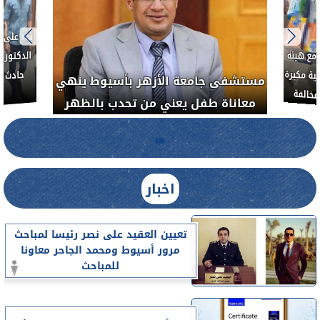
بناءً عل
الدكتور 
حادث أ
مع هيئة
ة مكبرة
مستشفى جامعة الأزهر بأسيوط ينهي
خالفة
معاناة طفل يعني من تحدب بالظهر
اخبار
تعيين العقيد على نصر رئيسا لمباحث
مرور أسيوط ومحمد الجاحر معاونا
للمباحث