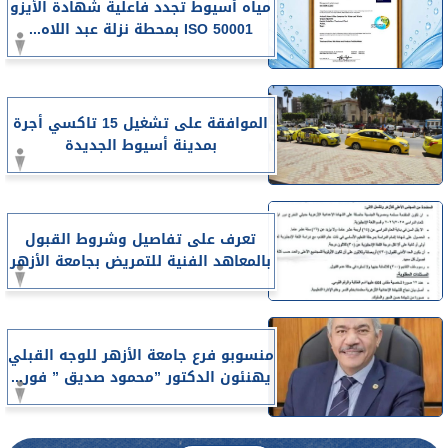
مياه أسيوط تجدد فاعلية شهادة الأيزو
ISO 50001 بمحطة نزلة عبد اللاه...
الموافقة على تشغيل 15 تاكسي أجرة
بمدينة أسيوط الجديدة
تعرف على تفاصيل وشروط القبول
بالمعاهد الفنية للتمريض بجامعة الأزهر
منسوبو فرع جامعة الأزهر للوجه القبلي
يهنئون الدكتور ”محمود صديق ” فور...