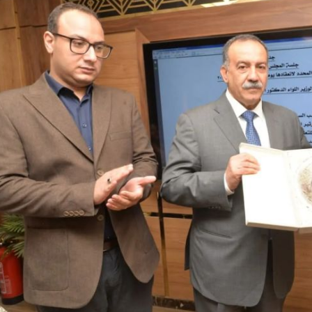
والحنجرة ينجح في استئصال ورم خبيث
الدواء المصرية يشن حملة رقابية مكبرة
لضبط المنشآت الطبية المخالفة
من...
.....