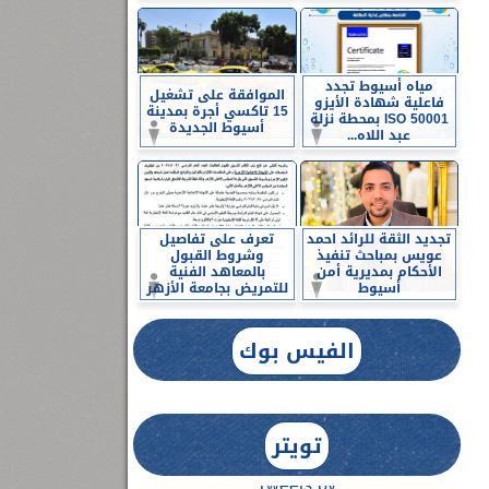
مياه أسيوط تجدد
الموافقة على تشغيل
فاعلية شهادة الأيزو
15 تاكسي أجرة بمدينة
ISO 50001 بمحطة نزلة
أسيوط الجديدة
عبد اللاه...
تجديد الثقة للرائد احمد
تعرف على تفاصيل
عويس بمباحث تنفيذ
وشروط القبول
الأحكام بمديرية أمن
بالمعاهد الفنية
أسيوط
للتمريض بجامعة الأزهر
الفيس بوك
تويتر
Tweets by