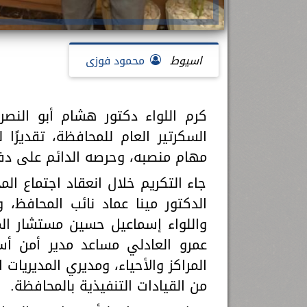
اسيوط
محمود فوزى
كرم اللواء دكتور هشام أبو النص
السكرتير العام للمحافظة، تقديرً
مهام منصبه، وحرصه الدائم على دفع
جاء التكريم خلال انعقاد اجتماع 
الدكتور مينا عماد نائب المحافظ، و
واللواء إسماعيل حسين مستشار المح
عمرو العادلي مساعد مدير أمن أس
المراكز والأحياء، ومديري المديريا
من القيادات التنفيذية بالمحافظة.