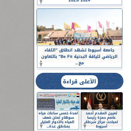
2024 /2025
جامعة أسيوط تشهد انطلاق ”اللقاء
الرياضي للياقة البدنية Be Fit” بالتعاون
مع...
الأعلى قراءة
تعيين المقدم أحمد
لمدة خمس ساعات مياه
عاصم حمزة رئيسا
سوهاج تعلن ضعف
لمباحث مركز شرطة
المياه بالأدوار العليا
أسيوط
بمناطق عدة...