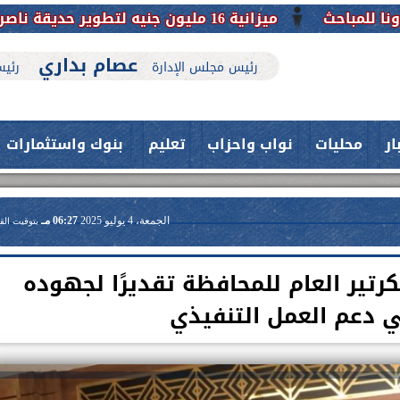
ميزانية 16 مليون جنيه لتطوير حديقة ناصر بأبوتيج.. نقلة حضارية تحافظ على تاريخها
عصام بداري
رئيس مجلس الإدارة
رئيس
ار
محليات
نواب واحزاب
تعليم
بنوك واستثمارات
الجمعة، 4 يوليو 2025
06:27 مـ
بتوقيت الق
تير العام للمحافظة تقديرًا لجهوده
 دعم العمل التنفيذي
حدث بمستشفيات جامعة اسيوط....
فريق طبي بقسم الأنف والأذن
العلاج الحر بمنفلوط بالتعاون مع هيئة