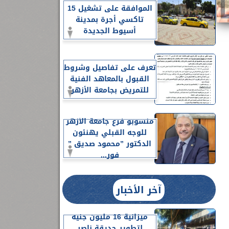
الموافقة على تشغيل 15
تاكسي أجرة بمدينة
أسيوط الجديدة
تعرف على تفاصيل وشروط
القبول بالمعاهد الفنية
للتمريض بجامعة الأزهر
منسوبو فرع جامعة الأزهر
للوجه القبلي يهنئون
الدكتور ”محمود صديق ”
فور...
آخر الأخبار
ميزانية 16 مليون جنيه
لتطوير حديقة ناصر