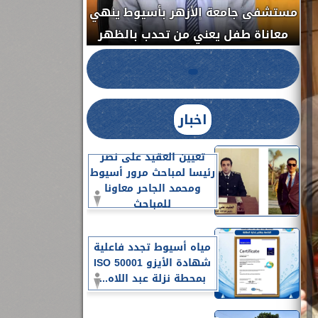
مستشفى جامعة الأزهر بأسيوط ينهي
الج
معاناة طفل يعني من تحدب بالظهر
اخبار
تعيين العقيد على نصر
رئيسا لمباحث مرور أسيوط
ومحمد الجاحر معاونا
للمباحث
مياه أسيوط تجدد فاعلية
شهادة الأيزو ISO 50001
بمحطة نزلة عبد اللاه...