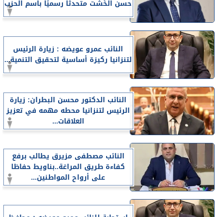
حسن الخُشْت متحدثًا رسميًا باسم الحزب
النائب عمرو عويضه : زيارة الرئيس
لتنزانيا ركيزة أساسية لتحقيق التنمية...
النائب الدكتور محسن البطران: زيارة
الرئيس لتنزانيا محطه مهمه في تعزيز
العلاقات...
النائب مصطفى مزيرق يطالب برفع
كفاءة طريق المراغة..بناويط حفاظا
على أرواح المواطنين...