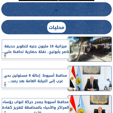
محليات
ميزانية 16 مليون جنيه لتطوير حديقة
ناصر بأبوتيج.. نقلة حضارية تحافظ على...
محافظ أسيوط: إحالة 8 مسئولين بحي
غرب إلى النيابة العامة بعد رصد...
محافظ أسيوط يصدر حركة لنواب رؤساء
المراكز والأحياء بالمحافظة لتعزيز كفاءة