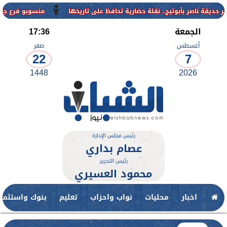
منسوبو فرع جامعة الأزهر لل
الجمعة
17:36
أغسطس
صفر
22
7
1448
2026
رئيس مجلس الإدارة
عصام بداري
رئيس التحرير
محمود العسيري
اخبار
محليات
نواب واحزاب
تعليم
بنوك واستثمار