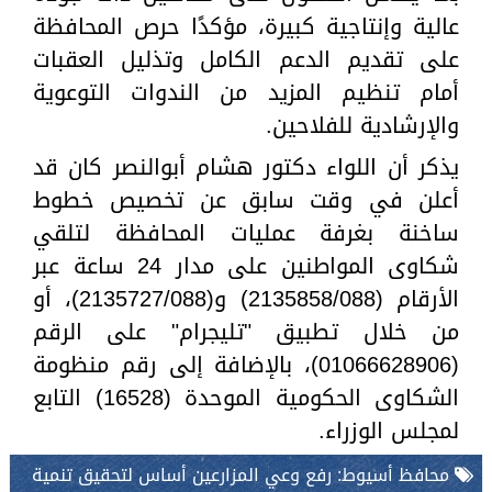
عالية وإنتاجية كبيرة، مؤكدًا حرص المحافظة
على تقديم الدعم الكامل وتذليل العقبات
أمام تنظيم المزيد من الندوات التوعوية
والإرشادية للفلاحين.
يذكر أن اللواء دكتور هشام أبوالنصر كان قد
أعلن في وقت سابق عن تخصيص خطوط
ساخنة بغرفة عمليات المحافظة لتلقي
شكاوى المواطنين على مدار 24 ساعة عبر
الأرقام (2135858/088) و(2135727/088)، أو
من خلال تطبيق "تليجرام" على الرقم
(01066628906)، بالإضافة إلى رقم منظومة
الشكاوى الحكومية الموحدة (16528) التابع
لمجلس الوزراء.
محافظ أسيوط: رفع وعي المزارعين أساس لتحقيق تنمية