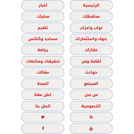
الرئيسية
اخبار
محافظات
محليات
نواب واحزاب
تعليم
بنوك واستثمارات
مساجد وكنائس
عقارات
رياضة
ثقافة وفن
تحقيقات ومتابعات
حوادث
مقالات
المجتمع
الصحة
من نحن
اعلن معنا
الخصوصية
اتصل بنا



