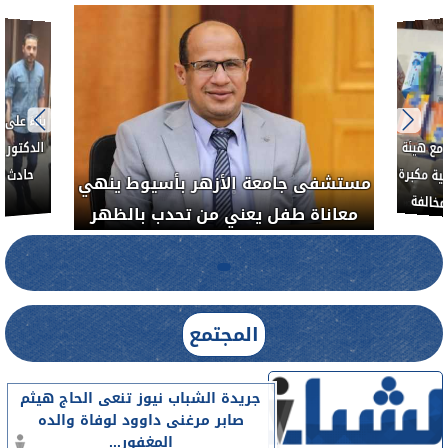
بناءً عل
الدكتور 
حادث أ
مع هيئة
ة مكبرة
مستشفى جامعة الأزهر بأسيوط ينهي
خالفة
معاناة طفل يعني من تحدب بالظهر
المجتمع
جريدة الشباب نيوز تنعى الحاج هيثم
صابر مرغنى داوود لوفاة والده
المغفور...