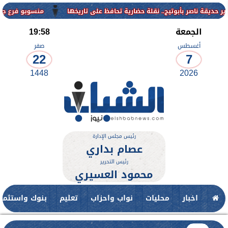
منسوبو فرع جامعة الأزهر ل
الجمعة
19:58
أغسطس
صفر
22
7
1448
2026
رئيس مجلس الإدارة
عصام بداري
رئيس التحرير
محمود العسيري
اخبار
محليات
نواب واحزاب
تعليم
بنوك واستثمار