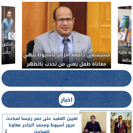
بناءً عل
الدكتور 
حادث أ
مع هيئة
ة مكبرة
مستشفى جامعة الأزهر بأسيوط ينهي
خالفة
معاناة طفل يعني من تحدب بالظهر
اخبار
تعيين العقيد على نصر رئيسا لمباحث
مرور أسيوط ومحمد الجاحر معاونا
للمباحث