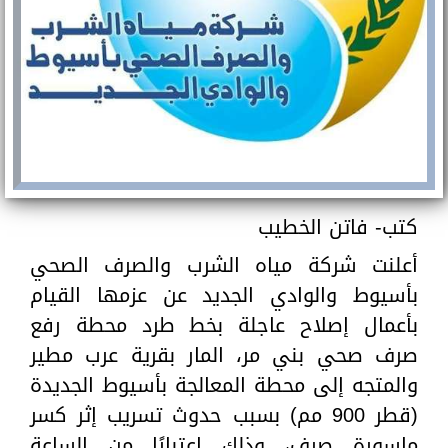
كتب- فاتن الخطيب
أعلنت شركة مياه الشرب والصرف الصحي
بأسيوط والوادي الجديد عن عزمها القيام
بأعمال إصلاح عاجلة بخط طرد محطة رفع
صرف صحي بني مر، المار بقرية عرب مطير
والمتجه إلى محطة المعالجة بأسيوط الجديدة
(قطر 900 مم) بسبب حدوث تسريب إثر كسر
ماسورة صرف، وذلك اعتبارًا من الساعة