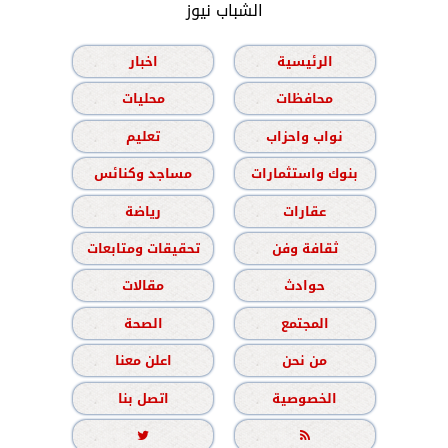
الشباب نيوز
الرئيسية
اخبار
محافظات
محليات
نواب واحزاب
تعليم
بنوك واستثمارات
مساجد وكنائس
عقارات
رياضة
ثقافة وفن
تحقيقات ومتابعات
حوادث
مقالات
المجتمع
الصحة
من نحن
اعلن معنا
الخصوصية
اتصل بنا

