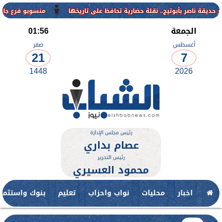
منسوبو فرع جامعة الأزهر للوجه ا
الجمعة
01:56
أغسطس
صفر
21
7
1448
2026
رئيس مجلس الإدارة
عصام بداري
رئيس التحرير
محمود العسيري
اخبار
محليات
نواب واحزاب
تعليم
بنوك واستثمار