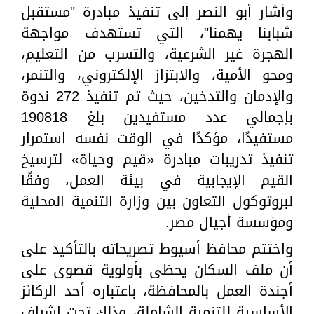
وأشار أبو النصر إلى تنفيذ مبادرة "مستقبل
شبابنا يهمنا"، التي تستهدف مواجهة
الهجرة غير الشرعية، والتسرب من التعليم،
ومحو الأمية، والابتزاز الإلكتروني، والتنمر،
والإدمان والتدخين، حيث تم تنفيذ 272 ندوة
بإجمالي عدد مستفيدين بلغ 190818
مستفيدًا، مؤكدًا في الوقت نفسه استمرار
تنفيذ تدريبات مبادرة «قيم وحياة» لترسيخ
القيم الإيجابية في بيئة العمل، وفقًا
لبروتوكول التعاون بين وزارة التنمية المحلية
ومؤسسة أجيال مصر.
واختتم محافظ أسيوط تصريحاته بالتأكيد على
أن ملف السكان يحظى بأولوية قصوى على
أجندة العمل بالمحافظة، باعتباره أحد الركائز
الأساسية للتنمية الشاملة، وذلك تحت إشراف