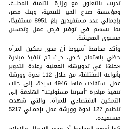
تدريب بالتعاون مع وزارة التنمية المحلية،
ومؤسسة صناع الخير للتنمية، وبنك مصر،
بإجمالي عدد مستفيدين بلغ 8951 مستفيدًا،
بما يسهم في توفير فرص عمل وتحسين
مستوى المعيشة.
وأكد محافظ أسيوط أن محور تمكين المرأة
حظي باهتمام خاص، حيث تم تنفيذ مبادرة
«حلها في تدويرها» المعنية بإعادة التدوير
بأنواعه المختلفة، من خلال 112 ندوة وورشة
عمل استفادت منها 4946 سيدة، إلى جانب
تنفيذ مبادرة "أسرتنا مسئوليتنا" الهادفة إلى
التمكين الاقتصادي للمرأة، والتي شهدت
تنظيم 127 ندوة وورشة عمل بإجمالي 5217
مستفيدة.
كما أوضح المحافظ أن محور الاتصال والإعلام